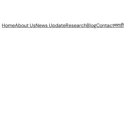
Home
About Us
News Update
Research
Blog
Contact
मराठी