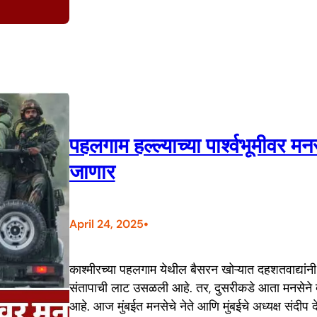
पहलगाम हल्ल्याच्या पार्श्वभूमीवर म
जाणार
•
April 24, 2025
काश्मीरच्या पहलगाम येथील बैसरन खोऱ्यात दहशतवाद्यांन
संतापाची लाट उसळली आहे. तर, दुसरीकडे आता मनसेने दे
आहे. आज मुंबईत मनसेचे नेते आणि मुंबईचे अध्यक्ष संदीप द