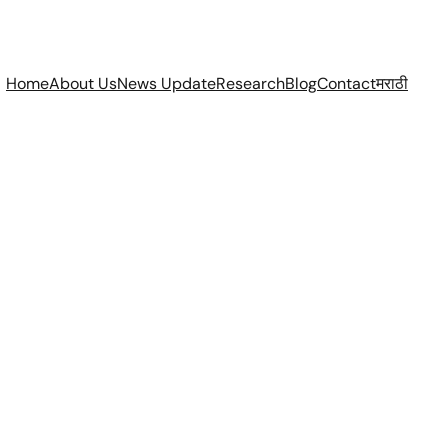
Home
About Us
News Update
Research
Blog
Contact
मराठी