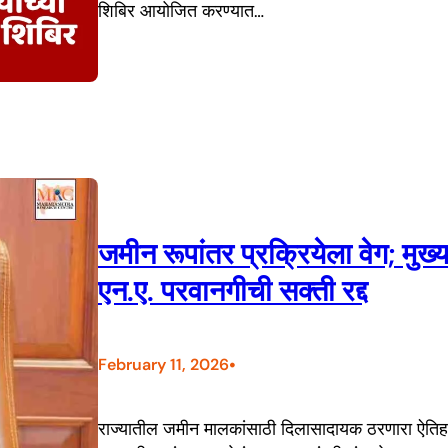
शिबिर आयोजित करण्यात…
जमीन रूपांतर प्रक्रियेला वेग; मुख्य
एन.ए. परवानगीची सक्ती रद्द
•
February 11, 2026
राज्यातील जमीन मालकांसाठी दिलासादायक ठरणारा ऐतिहासिक