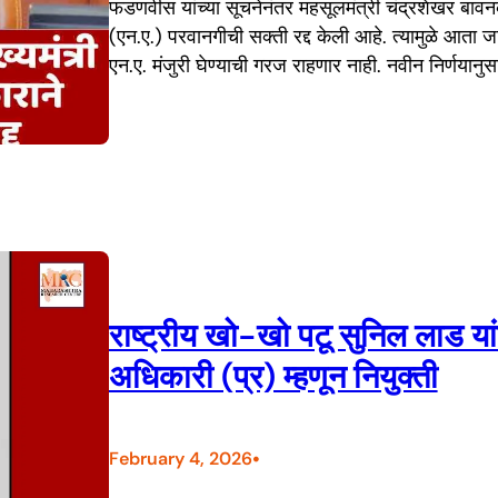
फडणवीस यांच्या सूचनेनंतर महसूलमंत्री चंद्रशेखर बावनक
(एन.ए.) परवानगीची सक्ती रद्द केली आहे. त्यामुळे आता 
एन.ए. मंजुरी घेण्याची गरज राहणार नाही. नवीन निर्णयानु
राष्ट्रीय खो-खो पटू सुनिल लाड या
अधिकारी (प्र) म्हणून नियुक्ती
•
February 4, 2026