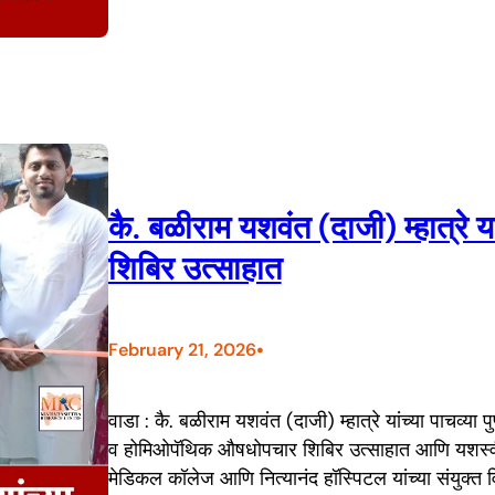
कै. बळीराम यशवंत (दाजी) म्हात्रे य
शिबिर उत्साहात
•
February 21, 2026
वाडा : कै. बळीराम यशवंत (दाजी) म्हात्रे यांच्या पाचव्
व होमिओपॅथिक औषधोपचार शिबिर उत्साहात आणि यशस्वीर
मेडिकल कॉलेज आणि नित्यानंद हॉस्पिटल यांच्या संयुक्त विद