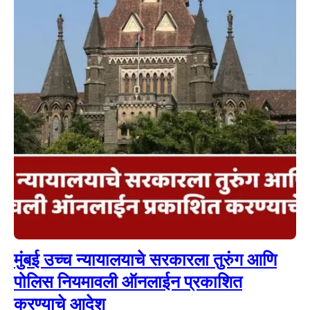
मुंबई उच्च न्यायालयाचे सरकारला तुरुंग आणि
पोलिस नियमावली ऑनलाईन प्रकाशित
करण्याचे आदेश