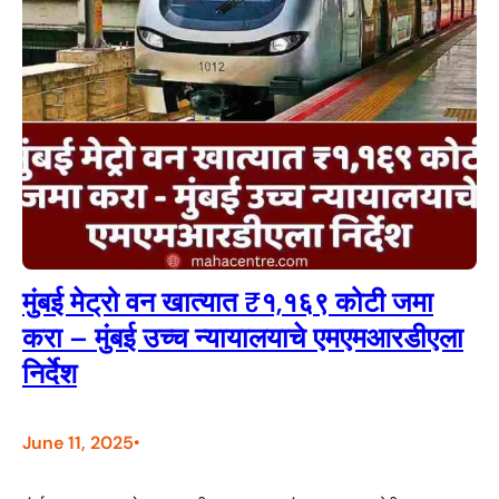
मुंबई मेट्रो वन खात्यात ₹१,१६९ कोटी जमा
करा – मुंबई उच्च न्यायालयाचे एमएमआरडीएला
निर्देश
June 11, 2025
•