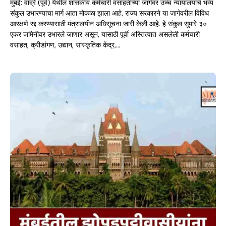
मुंबई: वांद्रे (पूर्व) येथील शासकीय कर्मचारी वसाहतीच्या जागेवर उच्च न्यायालयाचे भव्य
संकुल उभारण्याचा मार्ग आता मोकळा झाला आहे. राज्य सरकारने या जागेवरील विविध
आरक्षणे रद्द करण्यासाठी मंत्रालयीन अधिसूचना जारी केली आहे. हे संकुल सुमारे ३०
एकर जमिनीवर उभारले जाणार असून, यासाठी पूर्वी अस्तित्वात असलेली कर्मचारी
वसाहत, क्रीडांगण, उद्यान, सांस्कृतिक केंद्र,…