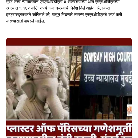
मुंबई उच्च न्यायालयाने एमएमआरडीएला ४ आठवड्यांच्या आत एमएमओपीएलच्या
खात्यात १,१६९ कोटी रुपये जमा करण्याचे निर्देश दिले आहेत. रिलायन्स
इन्फ्रास्ट्रक्चरने सांगितले की, यातून मिळणारे उत्पन्न एमएमओपीएलचे कर्ज कमी
करण्यासाठी वापरले जाईल.