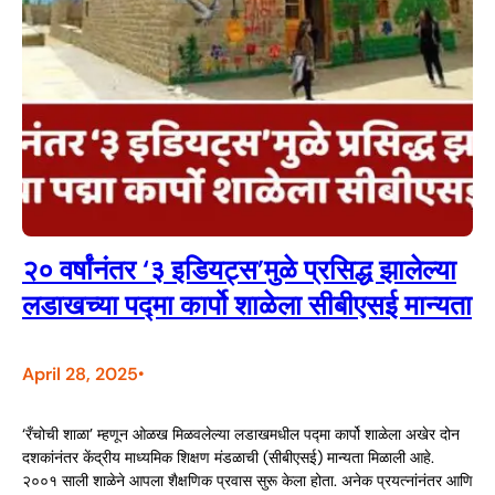
२० वर्षांनंतर ‘३ इडियट्स’मुळे प्रसिद्ध झालेल्या
लडाखच्या पद्मा कार्पो शाळेला सीबीएसई मान्यता
April 28, 2025
•
‘रँचोची शाळा’ म्हणून ओळख मिळवलेल्या लडाखमधील पद्मा कार्पो शाळेला अखेर दोन
दशकांनंतर केंद्रीय माध्यमिक शिक्षण मंडळाची (सीबीएसई) मान्यता मिळाली आहे.
२००१ साली शाळेने आपला शैक्षणिक प्रवास सुरू केला होता. अनेक प्रयत्नांनंतर आणि