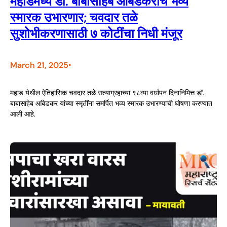
महाडमध्ये डॉ. बाबासाहेब आंबेडकरांचे भव्य
स्मारक उभारणार; चवदार तळे
सुशोभीकरणासाठी ७ कोटींचा निधी मंजूर
March 21, 2025
•
महाड येथील ऐतिहासिक चवदार तळे सत्याग्रहाच्या ९८व्या वर्धापन दिनानिमित्त डॉ.
बाबासाहेब आंबेडकर यांच्या स्मृतींना समर्पित भव्य स्मारक उभारण्याची घोषणा करण्यात
आली आहे.