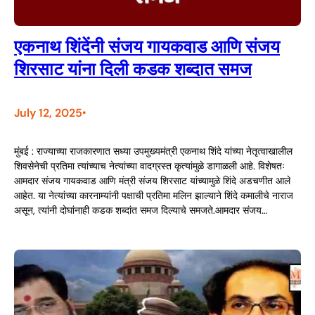
एकनाथ शिंदेंनी संजय गायकवाड आणि संजय
शिरसाट यांना दिली कडक शब्दात समज
July 12, 2025
•
मुंबई : राज्याच्या राजकारणात सध्या उपमुख्यमंत्री एकनाथ शिंदे यांच्या नेतृत्वाखालील
शिवसेनेची प्रतिमा त्यांच्याच नेत्यांच्या वादग्रस्त कृत्यांमुळे डागाळली आहे. विशेषतः
आमदार संजय गायकवाड आणि मंत्री संजय शिरसाट यांच्यामुळे शिंदे अडचणीत आले
आहेत. या नेत्यांच्या कारनाम्यांनी पक्षाची प्रतिमा मलिन झाल्याने शिंदे कमालीचे नाराज
असून, त्यांनी दोघांनाही कडक शब्दांत समज दिल्याचे समजते.आमदार संजय…