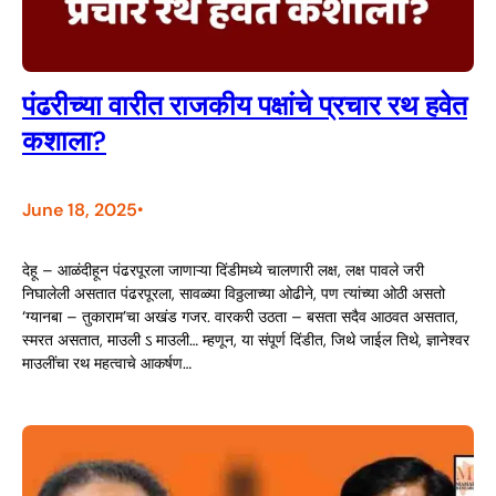
पंढरीच्या वारीत राजकीय पक्षांचे प्रचार रथ हवेत
कशाला?
June 18, 2025
•
देहू – आळंदीहून पंढरपूरला जाणाऱ्या दिंडीमध्ये चालणारी लक्ष, लक्ष पावले जरी
निघालेली असतात पंढरपूरला, सावळ्या विठ्ठलाच्या ओढीने, पण त्यांच्या ओठी असतो
‘ग्यानबा – तुकाराम’चा अखंड गजर. वारकरी उठता – बसता सदैव आठवत असतात,
स्मरत असतात, माउली ऽ माउली… म्हणून, या संपूर्ण दिंडीत, जिथे जाईल तिथे, ज्ञानेश्वर
माउलींचा रथ महत्वाचे आकर्षण…