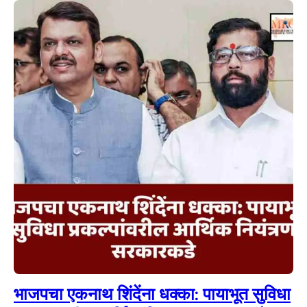
भाजपचा एकनाथ शिंदेंना धक्का: पायाभूत सुविधा