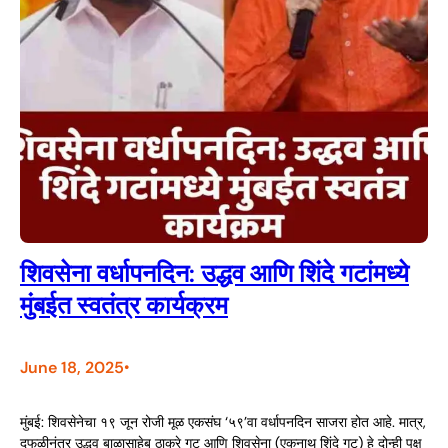
शिवसेना वर्धापनदिन: उद्धव आणि शिंदे गटांमध्ये
मुंबईत स्वतंत्र कार्यक्रम
June 18, 2025
•
मुंबई: शिवसेनेचा १९ जून रोजी मूळ एकसंघ ‘५९’वा वर्धापनदिन साजरा होत आहे. मात्र,
दुफळीनंतर उद्धव बाळासाहेब ठाकरे गट आणि शिवसेना (एकनाथ शिंदे गट) हे दोन्ही पक्ष