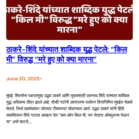
ठाकरे-शिंदे यांच्यात शाब्दिक युद्ध पेटले: “किल
मी” विरुद्ध “मरे हुए को क्या मारना”
June 20, 2025
•
मुंबई: शिवसेना पक्षप्रमुख उद्धव ठाकरे आणि मुख्यमंत्री एकनाथ शिंदे यांच्यात शाब्दिक
युद्ध अधिकच तीव्र झाले आहे. दोन्ही गटांनी आपापल्या वर्धापन दिनानिमित्त मुंबईत मेळावे
घेतले, जिथे एकमेकांवर जोरदार टीकास्त्र सोडण्यात आले. उद्धव ठाकरे यांनी हिंदी
सक्तीवरून शिंदे गटाला आव्हान देत “कम ऑन किल मी, पण येताना ॲम्ब्युलन्स घेऊन
या” असे म्हटले,…