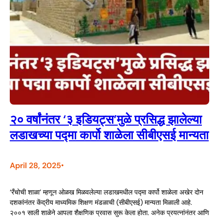
२० वर्षांनंतर ‘३ इडियट्स’मुळे प्रसिद्ध झालेल्या
लडाखच्या पद्मा कार्पो शाळेला सीबीएसई मान्यता
April 28, 2025
•
‘रँचोची शाळा’ म्हणून ओळख मिळवलेल्या लडाखमधील पद्मा कार्पो शाळेला अखेर दोन
दशकांनंतर केंद्रीय माध्यमिक शिक्षण मंडळाची (सीबीएसई) मान्यता मिळाली आहे.
२००१ साली शाळेने आपला शैक्षणिक प्रवास सुरू केला होता. अनेक प्रयत्नांनंतर आणि