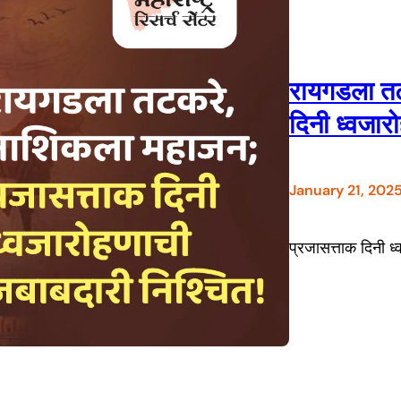
रायगडला तट
दिनी ध्वजार
January 21, 202
प्रजासत्ताक दिनी ध