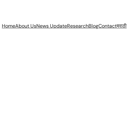
Home
About Us
News Update
Research
Blog
Contact
मराठी