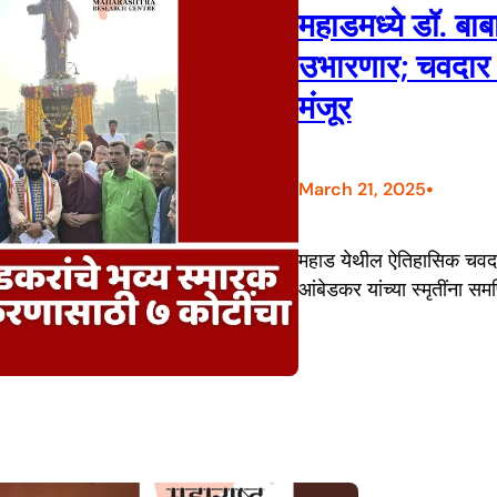
महाडमध्ये डॉ. बाब
उभारणार; चवदार 
मंजूर
•
March 21, 2025
महाड येथील ऐतिहासिक चवदार त
आंबेडकर यांच्या स्मृतींना स