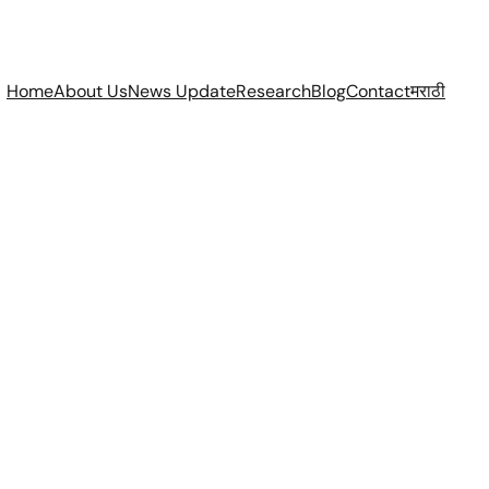
Home
About Us
News Update
Research
Blog
Contact
मराठी