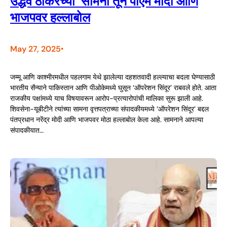
उद्धव ठाकरेंच्या ‘सामना’तून पीएम मोदी आणि
भाजपवर हल्लाबोल
May 27, 2025
•
जम्मू आणि काश्मीरमधील पहलगाम येथे झालेल्या दहशतवादी हल्ल्याचा बदला घेण्यासाठी
भारतीय सैन्याने पाकिस्तान आणि पीओकेमध्ये घुसून ‘ऑपरेशन सिंदूर’ राबवले होते. आता
राजकीय पक्षांमध्ये याच विषयावरून आरोप-प्रत्यारोपांची मालिका सुरू झाली आहे.
शिवसेना-यूबीटीने त्यांच्या सामना वृत्तपत्राच्या संपादकीयमध्ये ‘ऑपरेशन सिंदूर’ बद्दल
पंतप्रधान नरेंद्र मोदी आणि भाजपवर मोठा हल्लाबोल केला आहे. सामनाने आपल्या
संपादकीयात…