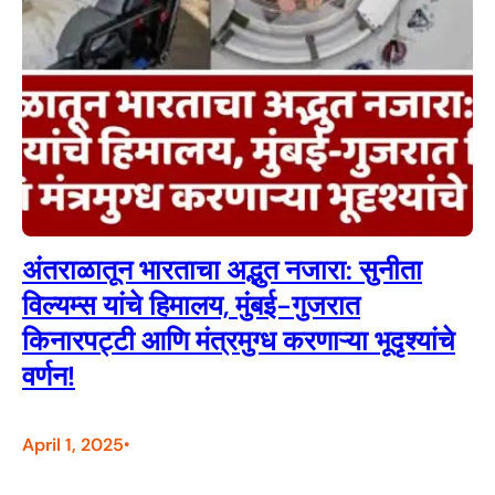
अंतराळातून भारताचा अद्भुत नजारा: सुनीता
विल्यम्स यांचे हिमालय, मुंबई-गुजरात
किनारपट्टी आणि मंत्रमुग्ध करणाऱ्या भूदृश्यांचे
वर्णन!
April 1, 2025
•