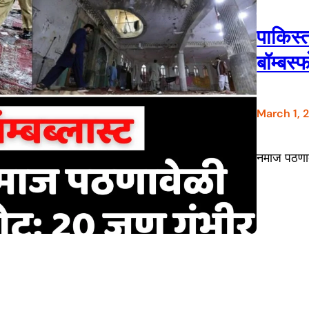
पाकिस्
बॉम्बस्
March 1, 
नमाज पठणादर