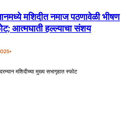
तानमध्ये मशिदीत नमाज पठणावेळी भीषण
फोट; आत्मघाती हल्ल्याचा संशय
•
2025
म्यान मशिदीच्या मुख्य सभागृहात स्फोट