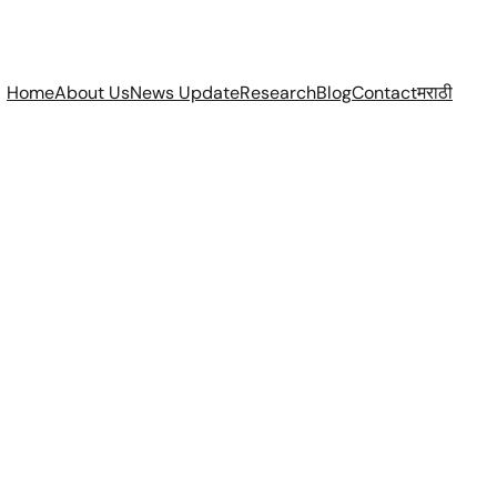
Home
About Us
News Update
Research
Blog
Contact
मराठी