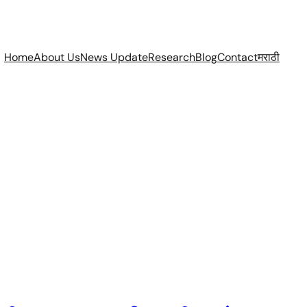
Home
About Us
News Update
Research
Blog
Contact
मराठी