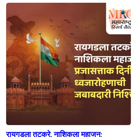
रायगडला तटकरे, नाशिकला महाजन;