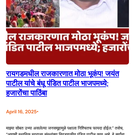
रायगडमधील राजकारणात मोठा भूकंप! जयंत
पाटील यांचे बंधू पंडित पाटील भाजपमध्ये;
हजारोंचा पाठिंबा
April 16, 2025
•
माझ्या सोबत उभ्या असलेल्या जनसमूहामुळे पक्षाला निश्चितच फायदा होईल.” तसेच,
“आगामी स्थानिक स्वराज्य संस्थांच्या निवडणुकीत पंडित पाटील काय आहे, हे सर्वांना