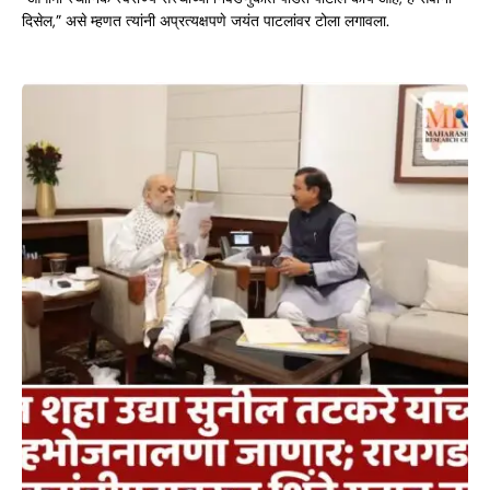
दिसेल,” असे म्हणत त्यांनी अप्रत्यक्षपणे जयंत पाटलांवर टोला लगावला.