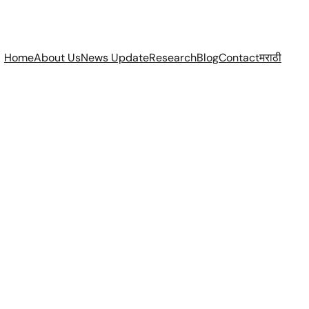
Home
About Us
News Update
Research
Blog
Contact
मराठी