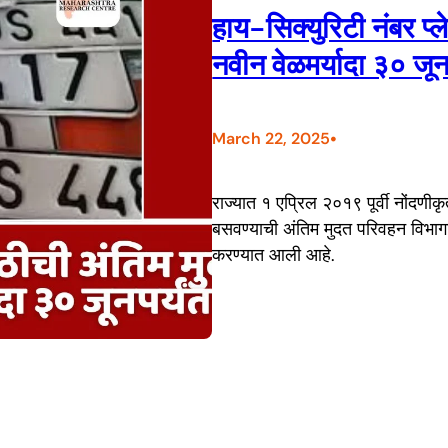
हाय-सिक्युरिटी नंबर प्ल
नवीन वेळमर्यादा ३० जूनप
•
March 22, 2025
राज्यात १ एप्रिल २०१९ पूर्वी नोंदणी
बसवण्याची अंतिम मुदत परिवहन विभाग
करण्यात आली आहे.