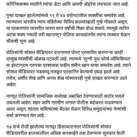
फॉरेन्सिकच्या मदतीने त्यांचा डेटा आणि आयपी अ‍ॅड्रेस तपासला जात आहे.
गुन्हा दाखल झालेल्यांमध्ये १९ ते ४४ वयोगटातील व्यक्तींचा समावेश आहे.
त्यांच्यावर भारतीय न्याय संहितेच्या विविध कलमांखाली गुन्हे नोंदवले असून,
या प्रकरणांत जास्तीत जास्त सात वर्षांची शिक्षा होऊ शकते. त्यामुळे त्वरित
अटक शक्य नसली तरी महाराष्ट्र पोलिस कायद्यांतर्गत त्यांना ताब्यात घेऊन
चौकशी सुरू आहे.
पोलिसांनी सोशल मीडियावर वादग्रस्त पोस्ट प्रसारित करणाऱ्या काही
प्रमुख व्यक्तींची ओळख पटवली आहे. त्यामध्ये ‘सुन्नी युथ फोर्स ऑफिशियल’
या इंस्टाग्राम ग्रुपचा प्रशासक फहीम शमीन खान याचा समावेश आहे. त्याने
सोशल मीडियावर भडकावू मजकूर प्रसारित केल्याचे उघड झाले आहे.
तसेच, अर्शीद शेख आणि अनस शेख यांच्यावरही गुन्हे दाखल करण्यात आले
आहेत.
नागपूर पोलिसांनी सामाजिक सलोखा अबाधित ठेवण्यासाठी कठोर पावले
उचलली आहेत. शहर आणि ग्रामीण भागात पोलीस बंदोबस्त वाढवण्यात
आला असून, शांतता समित्यांच्या बैठका घेऊन विविध समुदायांच्या नेत्यांशी
चर्चा करण्यात येत आहे.
१७ मार्च रोजी झालेल्या नागपूर हिंसाचारानंतर पोलिसांनी सोशल
मीडियावरील हालचालींवर अधिक बारकाईने लक्ष ठेवण्यास सुरुवात केली