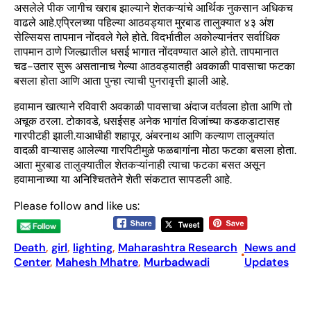
असलेले पीक जागीच खराब झाल्याने शेतकऱ्यांचे आर्थिक नुकसान अधिकच
वाढले आहे.एप्रिलच्या पहिल्या आठवड्यात मुरबाड तालुक्यात ४३ अंश
सेल्सियस तापमान नोंदवले गेले होते. विदर्भातील अकोल्यानंतर सर्वाधिक
तापमान ठाणे जिल्ह्यातील धसई भागात नोंदवण्यात आले होते. तापमानात
चढ-उतार सुरू असतानाच गेल्या आठवड्यातही अवकाळी पावसाचा फटका
बसला होता आणि आता पुन्हा त्याची पुनरावृत्ती झाली आहे.
हवामान खात्याने रविवारी अवकाळी पावसाचा अंदाज वर्तवला होता आणि तो
अचूक ठरला. टोकावडे, धसईसह अनेक भागांत विजांच्या कडकडाटासह
गारपीटही झाली.याआधीही शहापूर, अंबरनाथ आणि कल्याण तालुक्यांत
वादळी वाऱ्यासह आलेल्या गारपिटीमुळे फळबागांना मोठा फटका बसला होता.
आता मुरबाड तालुक्यातील शेतकऱ्यांनाही त्याचा फटका बसत असून
हवामानाच्या या अनिश्चिततेने शेती संकटात सापडली आहे.
Please follow and like us:
Death
, 
girl
, 
lighting
, 
Maharashtra Research
News and
•
Center
, 
Mahesh Mhatre
, 
Murbadwadi
Updates