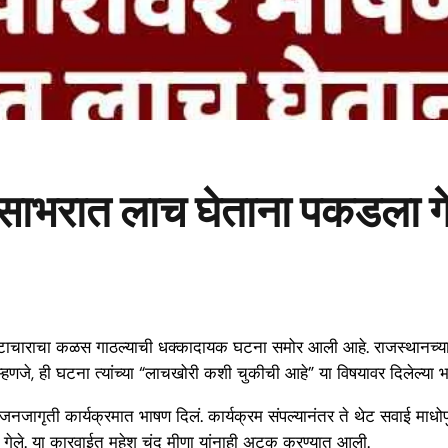
ाभरात लाच घेताना पकडला ग
ेच भ्रष्टाचाराचा कळस गाठल्याची धक्कादायक घटना समोर आली आहे. राजस्थानच
 म्हणजे, ही घटना त्यांच्या “लाचखोरी कशी चुकीची आहे” या विषयावर दिलेल्य
ी जनजागृती कार्यक्रमात भाषण दिलं. कार्यक्रम संपल्यानंतर ते थेट सवाई माध
 गेले. या कारवाईत महेश चंद मीणा यांनाही अटक करण्यात आली.