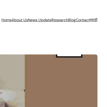
Home
About Us
News Update
Research
Blog
Contact
मराठी