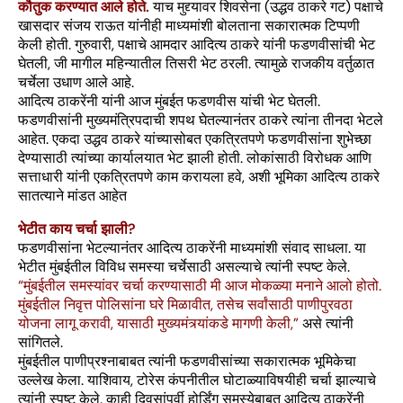
कौतुक करण्यात आले होते.
याच मुद्द्यावर शिवसेना (उद्धव ठाकरे गट) पक्षाचे
खासदार संजय राऊत यांनीही माध्यमांशी बोलताना सकारात्मक टिप्पणी
केली होती. गुरुवारी, पक्षाचे आमदार आदित्य ठाकरे यांनी फडणवीसांची भेट
घेतली, जी मागील महिन्यातील तिसरी भेट ठरली. त्यामुळे राजकीय वर्तुळात
चर्चेला उधाण आले आहे.
आदित्य ठाकरेंनी यांनी आज मुंबईत फडणवीस यांची भेट घेतली.
फडणवीसांनी मुख्यमंत्रिपदाची शपथ घेतल्यानंतर ठाकरे त्यांना तीनदा भेटले
आहेत. एकदा उद्धव ठाकरे यांच्यासोबत एकत्रितपणे फडणवीसांना शुभेच्छा
देण्यासाठी त्यांच्या कार्यालयात भेट झाली होती. लोकांसाठी विरोधक आणि
सत्ताधारी यांनी एकत्रितपणे काम करायला हवे, अशी भूमिका आदित्य ठाकरे
सातत्याने मांडत आहेत
भेटीत काय चर्चा झाली?
फडणवीसांना भेटल्यानंतर आदित्य ठाकरेंनी माध्यमांशी संवाद साधला. या
भेटीत मुंबईतील विविध समस्या चर्चेसाठी असल्याचे त्यांनी स्पष्ट केले.
“मुंबईतील समस्यांवर चर्चा करण्यासाठी मी आज मोकळ्या मनाने आलो होतो.
मुंबईतील निवृत्त पोलिसांना घरे मिळावीत, तसेच सर्वांसाठी पाणीपुरवठा
योजना लागू करावी, यासाठी मुख्यमंत्र्यांकडे मागणी केली,”
असे त्यांनी
सांगितले.
मुंबईतील पाणीप्रश्नाबाबत त्यांनी फडणवीसांच्या सकारात्मक भूमिकेचा
उल्लेख केला. याशिवाय, टोरेस कंपनीतील घोटाळ्याविषयीही चर्चा झाल्याचे
त्यांनी स्पष्ट केले. काही दिवसांपूर्वी होर्डिंग समस्येबाबत आदित्य ठाकरेंनी