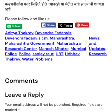
फडणवीसांना पत्र लिहिले होते, त्यावरही या भेटीत चर्चा झाल्याची शक्यता
आहे.
Please follow and like us:
Aditya Thakrey
, 
Devendra Fadanvis
, 
Devendra fadanvis cm
, 
Maharashtra
, 
News
Maharashtra Government
, 
Maharashtra
and
•
Research Center
, 
Mahesh Mhatre
, 
Mumbai
Updates
, 
Police
, 
Police
, 
sanjay raut
, 
UBT
, 
Udhhav
Research
Thakrey
, 
Water Problems
Comments
Leave a Reply
Your email address will not be published.
Required fields are
marked
*