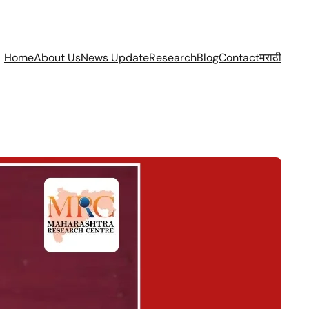
Home
About Us
News Update
Research
Blog
Contact
मराठी