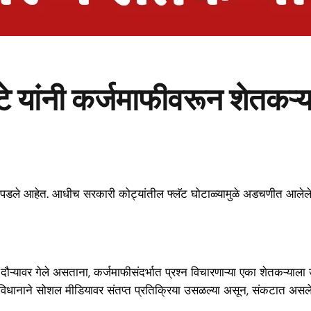
े यांनी कर्जमाफीवरून शेतकऱ्या
यात सापडले आहेत. आधीच सरकारी कोट्यांतील फ्लॅट घोटाळ्यामुळे अडचणीत आले
िक दौऱ्यावर गेले असताना, कर्जमाफीसंदर्भात प्रश्न विचारणाऱ्या एका शेतकऱ्याल
धानाने सोशल मीडियावर संतप्त प्रतिक्रिया उसळल्या असून, संकटात असलेल्