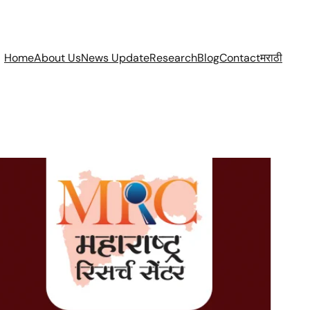
Home
About Us
News Update
Research
Blog
Contact
मराठी