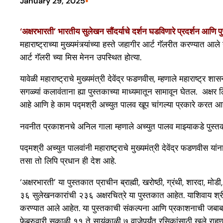
•
January 29, 2025
‘अक्षरभारती’ भारतीय सुलेखन सौंदर्याचे दर्शन घडविणारे प्रदर्शन आण
महाराष्ट्राच्या मुख्यमंत्र्यांच्या हस्ते जहागीर आर्ट गॅलरीत करण्यात
आर्ट गॅलरी च्या मिस मेनन उपस्थित होत्या.
यावेळी महाराष्ट्राचे मुख्यमंत्री देवेंद्र फडणवीस, म्हणाले महाराष्ट्र
सगळ्यां कलावंताना ह्या पुस्तकाच्या माध्यमातून सामावून घेतल. अक्षर
आहे आणि हे काम पद्मश्री अच्युत पालव खूप चांगल्या प्रकारे करत आ
नवनीत प्रकाशनचे अनिल गाला म्हणाले अच्युत पालव माझ्याकडे पुस्तका
पद्मश्री अच्युत पालवांनी महाराष्ट्राचे मुख्यमंत्री देवेंद्र फडणवीस या
तसा तो लिपि प्रधान ही देश आहे.
‘अक्षरभारती’ या पुस्तकात प्राचीन ब्राह्मी, खरोष्ठी, ग्रंथी, शारदा, म
३६ सुलेखनकारांची २३६ अक्षरचित्रे या पुस्तकात आहेत. याशिवाय श्री 
करण्यात आले आहेत. या पुस्तकाची संकल्पना आणि प्रकाशनाची जबाबदार
फेब्रुवारी सकाळी ११ ते सायंकाळी ७ वाजेपर्यंत रसिकांसाठी खुले राहण