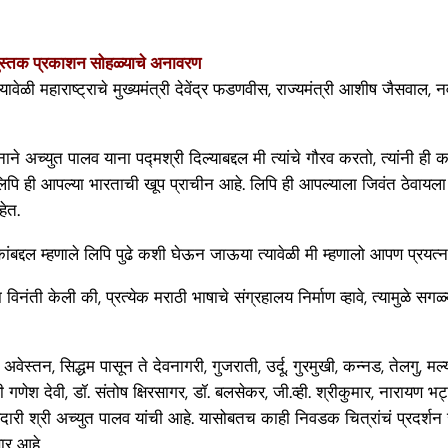
ि पुस्तक प्रकाशन सोहळ्याचे अनावरण
 आले यावेळी महाराष्ट्राचे मुख्यमंत्री देवेंद्र फडणवीस, राज्यमंत्री आशीष ज
 शासनाने अच्युत पालव याना पद्मश्री दिल्याबद्दल मी त्यांचे गौरव करतो, त्यांन
 लिपि ही आपल्या भारताची खूप प्राचीन आहे. लिपि ही आपल्याला जिवंत ठेवायला 
हेत.
ंबद्दल म्हणाले लिपि पुढे कशी घेऊन जाऊया त्यावेळी मी म्हणालो आपण प्रयत्
ंना विनंती केली की, प्रत्येक मराठी भाषाचे संग्रहालय निर्माण व्हावे, त्यामुळे
ोडी, अवेस्तन, सिद्धम पासून ते देवनागरी, गुजराती, उर्दू, गुरमुखी, कन्नड, तेल
गणेश देवी, डॉ. संतोष क्षिरसागर, डॉ. बलसेकर, जी.व्ही. श्रीकुमार, नारायण
ी श्री अच्युत पालव यांची आहे. यासोबतच काही निवडक चित्रांचं प्रदर्शन 
ार आहे.