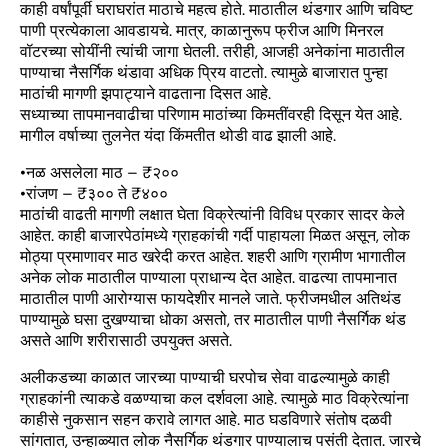
काही वर्षांपूर्वी घराघरांत माठाचे महत्व होते. माठातील थंडगार आणि चविष्ट
पाणी प्रत्येकाला आवडायचे. मात्र, काळानुरूप फ्रीज आणि मिनरल
वॉटरच्या सोयींनी त्यांची जागा घेतली. तरीही, आजही अनेकांना माठातील
पाण्याचा नैसर्गिक थंडावा अधिक प्रिय वाटतो. त्यामुळे बाजारात पुन्हा
माठांची मागणी झपाट्याने वाढताना दिसत आहे.
सध्याच्या तापमानवाढीचा परिणाम माठांच्या किमतींवरही दिसून येत आहे.
मागील वर्षाच्या तुलनेत यंदा किंमतीत थोडी वाढ झाली आहे.
•नळ असलेला माठ – ₹२००
•रांजण – ₹३०० ते ₹४००
माठांची वाढती मागणी लक्षात घेता विक्रेत्यांनी विविध प्रकार सादर केले
आहेत. काही बाजारपेठांमध्ये ग्राहकांची गर्दी पाहायला मिळत असून, लोक
मोठ्या प्रमाणावर माठ खरेदी करत आहेत. शहरी आणि ग्रामीण भागातील
अनेक लोक माठातील पाण्याला प्राधान्य देत आहेत. वाढत्या तापमानात
माठातील पाणी आरोग्यास फायदेशीर मानले जाते. फ्रीजमधील अतिथंड
पाण्यामुळे घसा दुखण्याचा धोका असतो, तर माठातील पाणी नैसर्गिक थंड
असते आणि शरीरासाठी उपयुक्त असते.
अलीकडच्या काळात जारच्या पाण्याची घरपोच सेवा वाढल्यामुळे काही
ग्राहकांनी त्याकडे वळण्याचा कल दर्शवला आहे. त्यामुळे माठ विक्रेत्यांना
काहीसे नुकसान सहन करावे लागत आहे. माठ घडविणारे संतोष दळवी
सांगतात, उन्हाळ्यात लोक नैसर्गिक थंडगार पाण्यालाच पसंती देतात. जारचे