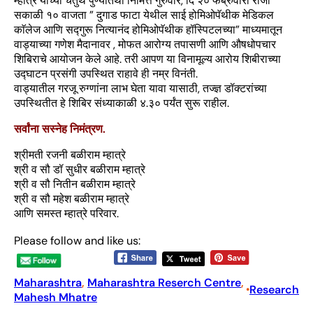
म्हात्रे यांच्या चतुर्थ पुण्यतिथी निमित्त गुरुवार, दि २० फेब्रुवारी रोजी
सकाळी १० वाजता ” दुगाड फाटा येथील साई होमिओपॅथीक मेडिकल
काॅलेज आणि सद्गुरू नित्यानंद होमिओपॅथीक हॉस्पिटलच्या” माध्यमातून
वाड्याच्या गणेश मैदानावर , मोफत आरोग्य तपासणी आणि औषधोपचार
शिबिराचे आयोजन केले आहे. तरी आपण या विनामूल्य आरोय शिबीराच्या
उद्घाटन प्रसंगी उपस्थित राहावे ही नम्र विनंती.
वाड्यातील गरजू रुग्णांना लाभ घेता यावा यासाठी, तज्ज्ञ डॉक्टरांच्या
उपस्थितीत हे शिबिर संध्याकाळी ४.३० पर्यंत सुरू राहील.
सर्वांना सस्नेह निमंत्रण.
श्रीमती रजनी बळीराम म्हात्रे
श्री व सौ डॉ सुधीर बळीराम म्हात्रे
श्री व सौ नितीन बळीराम म्हात्रे
श्री व सौ महेश बळीराम म्हात्रे
आणि समस्त म्हात्रे परिवार.
Please follow and like us:
Maharashtra
, 
Maharashtra Reserch Centre
, 
Research
•
Mahesh Mhatre