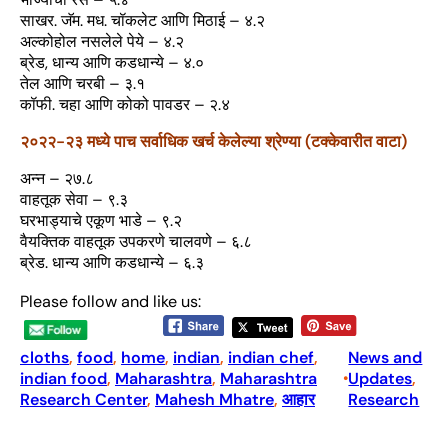
साखर. जॅम. मध. चॉकलेट आणि मिठाई – ४.२
अल्कोहोल नसलेले पेये – ४.२
ब्रेड, धान्य आणि कडधान्ये – ४.०
तेल आणि चरबी – ३.१
कॉफी. चहा आणि कोको पावडर – २.४
२०२२-२३ मध्ये पाच सर्वाधिक खर्च केलेल्या श्रेण्या (टक्केवारीत वाटा)
अन्न – २७.८
वाहतूक सेवा – ९.३
घरभाड्याचे एकूण भाडे – ९.२
वैयक्तिक वाहतूक उपकरणे चालवणे – ६.८
ब्रेड. धान्य आणि कडधान्ये – ६.३
Please follow and like us:
cloths
, 
food
, 
home
, 
indian
, 
indian chef
, 
News and
indian food
, 
Maharashtra
, 
Maharashtra
Updates
, 
•
Research Center
, 
Mahesh Mhatre
, 
आहार
Research