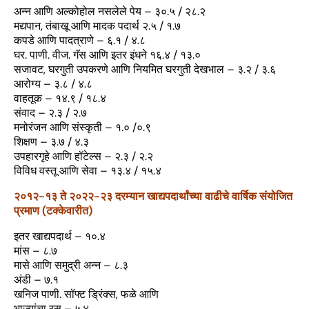
अन्न आणि अल्कोहोल नसलेले पेय – ३०.५ / २८.२
मद्यपान, तंबाखू आणि मादक पदार्थ २.५ / १.७
कपडे आणि पादत्राणे – ६.१ / ४.८
घर. पाणी. वीज. गॅस आणि इतर इंधने १६.४ / १३.०
सजावट, घरगुती उपकरणे आणि नियमित घरगुती देखभाल – ३.२ / ३.६
आरोग्य – ३.८ / ४.८
वाहतूक – १४.९ / १८.४
संवाद – २.३ / २.७
मनोरंजन आणि संस्कृती – १.० /०.९
शिक्षण – ३.७ / ४.३
उपहारगृहे आणि हॉटेल्स – २.३ / २.२
विविध वस्तू आणि सेवा – १३.४ / १५.४
२०१२-१३ ते २०२२-२३ दरम्यान खाद्यपदार्थांच्या वाढीचे वार्षिक संयोजित
प्रमाण (टक्केवारीत)
इतर खाद्यपदार्थ – १०.४
मांस – ८.७
मासे आणि समुद्री अन्न – ८.३
अंडी – ७.१
खनिज पाणी. सॉफ्ट ड्रिंक्स, फळे आणि
भाज्यांचा रस – ५.४