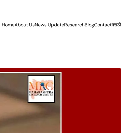
Home
About Us
News Update
Research
Blog
Contact
मराठी