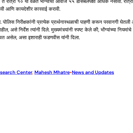
६ ते रात्री १० या वेळेत भोंग्यांचा आवाज ५५ डेसिबलपेक्षा अधिक नसावा. रात्रीच
द्यावी आणि कायदेशीर कारवाई करावी.
े. पोलिस निरीक्षकांनी प्रत्येक प्रार्थनास्थळाची पाहणी करून परवानगी घेतल
असे निर्देश त्यांनी दिले. मुख्यमंत्र्यांनी स्पष्ट केले की, भोंग्यांच्या निय
्चित असेल, असा इशाराही फडणवीस यांनी दिला.
•
search Center
, 
Mahesh Mhatre
News and Updates