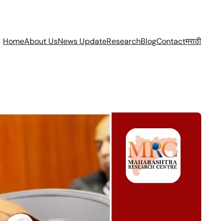
Home
About Us
News Update
Research
Blog
Contact
मराठी