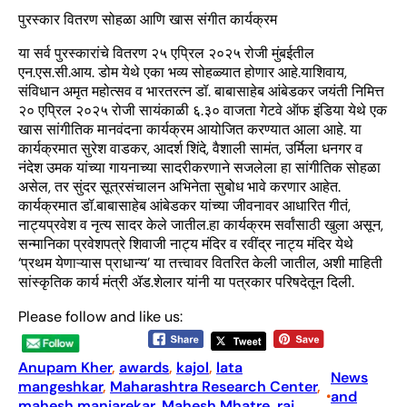
पुरस्कार वितरण सोहळा आणि खास संगीत कार्यक्रम
या सर्व पुरस्कारांचे वितरण २५ एप्रिल २०२५ रोजी मुंबईतील
एन.एस.सी.आय. डोम येथे एका भव्य सोहळ्यात होणार आहे.याशिवाय,
संविधान अमृत महोत्सव व भारतरत्न डॉ. बाबासाहेब आंबेडकर जयंती निमित्त
२० एप्रिल २०२५ रोजी सायंकाळी ६.३० वाजता गेटवे ऑफ इंडिया येथे एक
खास सांगीतिक मानवंदना कार्यक्रम आयोजित करण्यात आला आहे. या
कार्यक्रमात सुरेश वाडकर, आदर्श शिंदे, वैशाली सामंत, उर्मिला धनगर व
नंदेश उमक यांच्या गायनाच्या सादरीकरणाने सजलेला हा सांगीतिक सोहळा
असेल, तर सुंदर सूत्रसंचालन अभिनेता सुबोध भावे करणार आहेत.
कार्यक्रमात डॉ.बाबासाहेब आंबेडकर यांच्या जीवनावर आधारित गीतं,
नाट्यप्रवेश व नृत्य सादर केले जातील.हा कार्यक्रम सर्वांसाठी खुला असून,
सन्मानिका प्रवेशपत्रे शिवाजी नाट्य मंदिर व रवींद्र नाट्य मंदिर येथे
‘प्रथम येणाऱ्यास प्राधान्य’ या तत्त्वावर वितरित केली जातील, अशी माहिती
सांस्कृतिक कार्य मंत्री ॲड.शेलार यांनी या पत्रकार परिषदेतून दिली.
Please follow and like us:
Anupam Kher
, 
awards
, 
kajol
, 
lata
News
mangeshkar
, 
Maharashtra Research Center
, 
and
•
mahesh manjarekar
, 
Mahesh Mhatre
, 
raj