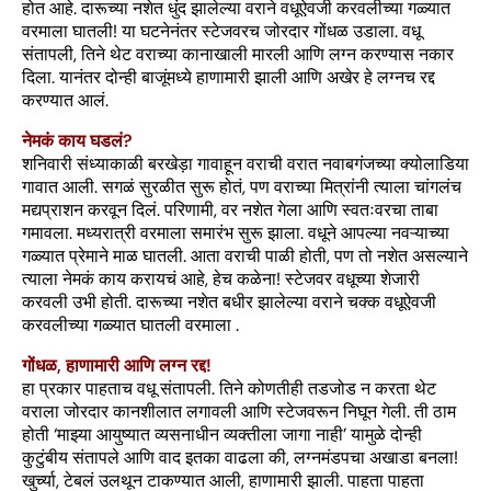
होत आहे. दारूच्या नशेत धुंद झालेल्या वराने वधूऐवजी करवलीच्या गळ्यात
वरमाला घातली! या घटनेनंतर स्टेजवरच जोरदार गोंधळ उडाला. वधू
संतापली, तिने थेट वराच्या कानाखाली मारली आणि लग्न करण्यास नकार
दिला. यानंतर दोन्ही बाजूंमध्ये हाणामारी झाली आणि अखेर हे लग्नच रद्द
करण्यात आलं.
नेमकं काय घडलं?
शनिवारी संध्याकाळी बरखेड़ा गावाहून वराची वरात नवाबगंजच्या क्योलाडिया
गावात आली. सगळं सुरळीत सुरू होतं, पण वराच्या मित्रांनी त्याला चांगलंच
मद्यप्राशन करवून दिलं. परिणामी, वर नशेत गेला आणि स्वतःवरचा ताबा
गमावला. मध्यरात्री वरमाला समारंभ सुरू झाला. वधूने आपल्या नवऱ्याच्या
गळ्यात प्रेमाने माळ घातली. आता वराची पाळी होती, पण तो नशेत असल्याने
त्याला नेमकं काय करायचं आहे, हेच कळेना! स्टेजवर वधूच्या शेजारी
करवली उभी होती. दारूच्या नशेत बधीर झालेल्या वराने चक्क वधूऐवजी
करवलीच्या गळ्यात घातली वरमाला .
गोंधळ, हाणामारी आणि लग्न रद्द!
हा प्रकार पाहताच वधू संतापली. तिने कोणतीही तडजोड न करता थेट
वराला जोरदार कानशीलात लगावली आणि स्टेजवरून निघून गेली. ती ठाम
होती ‘माझ्या आयुष्यात व्यसनाधीन व्यक्तीला जागा नाही’ यामुळे दोन्ही
कुटुंबीय संतापले आणि वाद इतका वाढला की, लग्नमंडपचा अखाडा बनला!
खुर्च्या, टेबलं उलथून टाकण्यात आली, हाणामारी झाली. पाहता पाहता