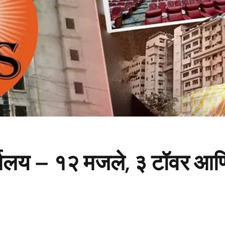
्यालय – १२ मजले, ३ टॉवर आणि