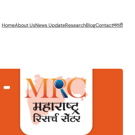
Home
About Us
News Update
Research
Blog
Contact
मराठी