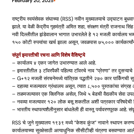
•
February 20, 2025
राष्ट्रीय स्वयंसेवक संघाच्या (RSS) नवीन मुख्यालयाचे उद्घाटन बुध
झाले. या वेळी केंद्रीय गृहमंत्री अमित शहा, संरक्षण मंत्री राजनाथ सिं
नवी दिल्लीतील झंडेवालान भागात उभारलेले हे १२ मजली कार्यालय भव्
१५० कोटी रुपयांचा खर्च झाला असून, जवळपास ७५,००० कार्यकर्त्यां
संपूर्ण इमारतीची रचना आणि विशेष वैशिष्ट्ये
– कार्यालय ४ एकर जागेत उभारण्यात आले आहे.
– इमारतीतील ३ टॉवरपैकी पहिल्या टॉवरचे नाव “प्रेरणा” तर दुसऱ्याचे 
– G+१२ मजली संरचनेमध्ये यांत्रिक पद्धतीने २७० कार पार्किंगची सु
– दहाव्या मजल्यावर ग्रंथालय असून, त्यात ८,५०० पुस्तकांचा संग्रह 
– तळमजल्यावर एक क्लिनिक असेल, जिथे ५ बेडची वैद्यकीय सेवा उपल
– नवव्या मजल्यावर १२० लोक बसू शकतील अशी पत्रकार परिषदेची वि
– भारतीय स्थापत्यशैलीनुसार बांधलेली ही वास्तू पर्यावरणपूरक आहे. संप
RSS चे जुने मुख्यालय १९३९ मध्ये “केशव कुंज” नावाने स्थापन करण्या
कार्यालयाच्या सुरक्षेसाठी अत्याधुनिक सीसीटीव्ही यंत्रणा बसवण्यात आ