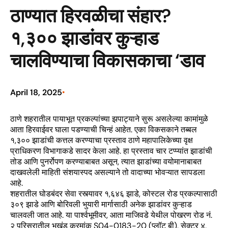
ठाण्यात हिरवळीचा संहार?
१,३०० झाडांवर कुऱ्हाड
चालविण्याचा विकासकाचा ‘डाव
April 18, 2025
•
ठाणे शहरातील पायाभूत प्रकल्पांच्या झपाट्याने सुरू असलेल्या कामांमुळे
आता हिरवाईवर घाला पडण्याची चिन्हं आहेत. एका विकसकाने तब्बल
१,३०० झाडांची कत्तल करण्याचा प्रस्ताव ठाणे महापालिकेच्या वृक्ष
प्राधिकरण विभागाकडे सादर केला आहे. हा प्रस्ताव चार टप्प्यांत झाडांची
तोड आणि पुनर्रोपण करण्याबाबत असून, त्यात झाडांच्या वयोमानाबाबत
दाखवलेली माहिती संशयास्पद असल्याने तो वादाच्या भोवऱ्यात सापडला
आहे.
शहरातील घोडबंदर सेवा रस्त्यावर १,६४६ झाडे, कोस्टल रोड प्रकल्पासाठी
३०९ झाडे आणि बोरिवली भुयारी मार्गासाठी अनेक झाडांवर कुऱ्हाड
चालवली जात आहे. या पार्श्वभूमीवर, आता माजिवडे येथील पोखरण रोड नं.
२ परिसरातील भूखंड क्रमांक S04-0183-20 (प्लॉट बी), सेक्टर ४,