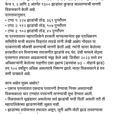
फेज १, २ आणि ३ अंतर्गत १३०० झाडांवर कुऱ्हाड चालवण्याची मागणी
विकसकाने केली आहे.
प्रस्तावानुसार,
• टप्पा १: २२४ झाडांची तोड, ३६१ पुनर्रोपण
• टप्पा २: १९२ झाडांची तोड, १०७ पुनर्रोपण
• टप्पा ३: १०२ झाडांची तोड, ४५ पुनर्रोपण
या प्रस्तावावर महापालिकेने हरकती मागवल्यानंतर वृक्ष प्राधिकरण
समितीचे माजी सदस्य विक्रांत तावडे यांनी लेखी आक्षेप नोंदवत या
प्रकरणाची चौकशी करण्याची मागणी केली आहे. त्यांनी सादर केलेल्या
हरकतीत वन विभागाच्या तपासणीत झाडांचे वय, घेर, उंची यामध्ये मोठ्या
प्रमाणात तफावत आढळल्याचे नमूद केले आहे. डिसेंबर २०२३ मध्ये वन
अधिकाऱ्यांनी केलेल्या पाहणीत एका वृक्षाचं (क्रमांक ७३ – मोहाचे झाड)
वय १०० वर्षांहून अधिक असल्याचे निष्पन्न झाले. मात्र विकसकाने हे वय
कमी दाखवले आहे.
काय आहेत मुख्य आक्षेप?
• एकाच प्रस्तावात एकदाच परवानगी देण्याचा नियम असतानाही
विकसकाला चार टप्प्यांत परवानगी मागण्याची मुभा देण्यात आली.
• विकसकाने भूखंडावर असलेल्या सर्व झाडांची यादी दिली असली तरी ती
महापालिकेच्या झाडगणनेशी जुळत नाही.
• झाडांच्या वयोमानात तफावत असून, जुनी आणि मोठी झाडं लपवण्याचा