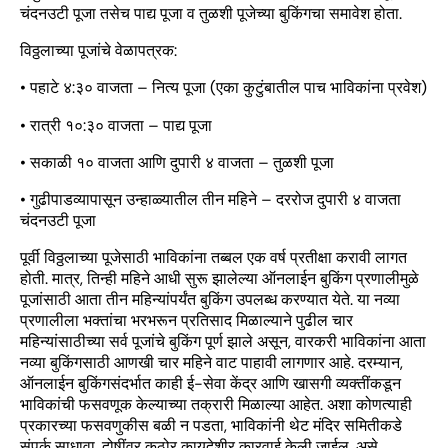
चंदनउटी पूजा तसेच पाद्य पूजा व तुळशी पूजेच्या बुकिंगचा समावेश होता.
विठ्ठलाच्या पूजांचे वेळापत्रक:
• पहाटे ४:३० वाजता – नित्य पूजा (एका कुटुंबातील पाच भाविकांना प्रवेश)
• रात्री १०:३० वाजता – पाद्य पूजा
• सकाळी १० वाजता आणि दुपारी ४ वाजता – तुळशी पूजा
• गुढीपाडव्यापासून उन्हाळ्यातील तीन महिने – दररोज दुपारी ४ वाजता
चंदनउटी पूजा
पूर्वी विठ्ठलाच्या पूजेसाठी भाविकांना तब्बल एक वर्ष प्रतीक्षा करावी लागत
होती. मात्र, तिन्ही महिने आधी सुरू झालेल्या ऑनलाईन बुकिंग प्रणालीमुळे
पूजांसाठी आता तीन महिन्यांपर्यंत बुकिंग उपलब्ध करण्यात येते. या नव्या
प्रणालीला भक्तांचा भरभरून प्रतिसाद मिळाल्याने पुढील चार
महिन्यांसाठीच्या सर्व पूजांचे बुकिंग पूर्ण झाले असून, वारकरी भाविकांना आता
नव्या बुकिंगसाठी आणखी चार महिने वाट पाहावी लागणार आहे. दरम्यान,
ऑनलाईन बुकिंगसंदर्भात काही ई-सेवा केंद्र आणि खासगी व्यक्तींकडून
भाविकांची फसवणूक केल्याच्या तक्रारी मिळाल्या आहेत. अशा कोणत्याही
प्रकारच्या फसवणुकीस बळी न पडता, भाविकांनी थेट मंदिर समितीकडे
संपर्क साधावा. दोषींवर कठोर कायदेशीर कारवाई केली जाईल, असे