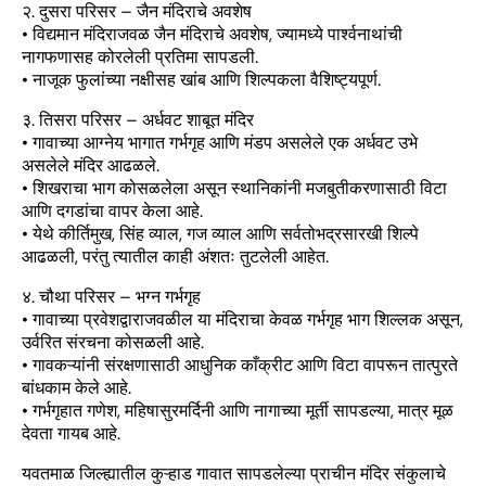
२. दुसरा परिसर – जैन मंदिराचे अवशेष
• विद्यमान मंदिराजवळ जैन मंदिराचे अवशेष, ज्यामध्ये पार्श्वनाथांची
नागफणासह कोरलेली प्रतिमा सापडली.
• नाजूक फुलांच्या नक्षीसह खांब आणि शिल्पकला वैशिष्ट्यपूर्ण.
३. तिसरा परिसर – अर्धवट शाबूत मंदिर
• गावाच्या आग्नेय भागात गर्भगृह आणि मंडप असलेले एक अर्धवट उभे
असलेले मंदिर आढळले.
• शिखराचा भाग कोसळलेला असून स्थानिकांनी मजबुतीकरणासाठी विटा
आणि दगडांचा वापर केला आहे.
• येथे कीर्तिमुख, सिंह व्याल, गज व्याल आणि सर्वतोभद्रसारखी शिल्पे
आढळली, परंतु त्यातील काही अंशतः तुटलेली आहेत.
४. चौथा परिसर – भग्न गर्भगृह
• गावाच्या प्रवेशद्वाराजवळील या मंदिराचा केवळ गर्भगृह भाग शिल्लक असून,
उर्वरित संरचना कोसळली आहे.
• गावकऱ्यांनी संरक्षणासाठी आधुनिक काँक्रीट आणि विटा वापरून तात्पुरते
बांधकाम केले आहे.
• गर्भगृहात गणेश, महिषासुरमर्दिनी आणि नागाच्या मूर्ती सापडल्या, मात्र मूळ
देवता गायब आहे.
यवतमाळ जिल्ह्यातील कुऱ्हाड गावात सापडलेल्या प्राचीन मंदिर संकुलाचे