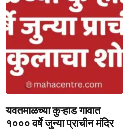
यवतमाळच्या कुऱ्हाड गावात
१००० वर्षे जुन्या प्राचीन मंदिर