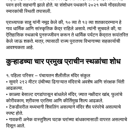
पवन हरदे सहभागी झाले होते. या संशोधन पथकाने २०२१ मध्ये नोंदवलेल्या
स्मारकांची स्थिती तपासली.
प्राध्यापक साहू यांनी नमूद केले की, १० व्या ते १२ व्या शतकादरम्यान हे
गाव धार्मिक आणि सांस्कृतिक केंद्र राहिले असावे. त्यांनी सुचवले की, या
ऐतिहासिक स्थळाचे पुनरुज्जीवन करून ते धार्मिक पर्यटन केंद्रात रूपांतरित
केले जाऊ शकते. मात्र, त्यासाठी राज्य पुरातत्त्व विभागाच्या सहकार्याची
आवश्यकता आहे.
कुऱ्हाडच्या चार प्रमुख प्राचीन स्थळांचा शोध
१. पहिला परिसर – पंचायतन शैलीतील मंदिर संकुल
• सुमारे २९२ मीटर उंचीच्या ढिगाऱ्यात मंदिराचे अवशेष आणि संरक्षक भिंती
आढळल्या.
• काळ्या बेसाल्ट दगडांपासून बांधलेले मंदिर, ज्यात नक्षीदार खांब, फुलांचे
कोरीवकाम, श्रीवत्स प्रतिमा आणि कीर्तिमुख शिल्प आढळले.
• टेकडीवरील मध्यभागी शिवलिंग असल्याने मंदिर शैव परंपरेचे असल्याचे
स्पष्ट होते.
• गावकरी अनेक वास्तुशिल्प घटक घरांच्या बांधकामासाठी वापरत असल्याचे
दिसून आले.