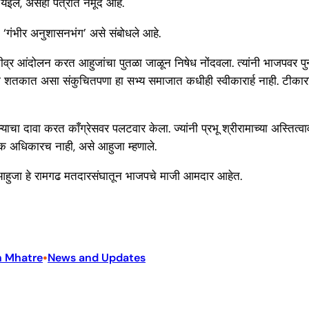
 येईल, असेही पत्रात नमूद आहे.
ला ‘गंभीर अनुशासनभंग’ असे संबोधले आहे.
वर तीव्र आंदोलन करत आहुजांचा पुतळा जाळून निषेध नोंदवला. त्यांनी भाजपवर 
 शतकात असा संकुचितपणा हा सभ्य समाजात कधीही स्वीकारार्ह नाही. टीकाराम 
ाचा दावा करत काँग्रेसवर पलटवार केला. ज्यांनी प्रभू श्रीरामाच्या अस्तित्वाव
ैतिक अधिकारच नाही, असे आहुजा म्हणाले.
, आहुजा हे रामगढ मतदारसंघातून भाजपचे माजी आमदार आहेत.
•
 Mhatre
News and Updates