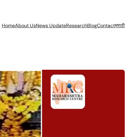
Home
About Us
News Update
Research
Blog
Contact
मराठी