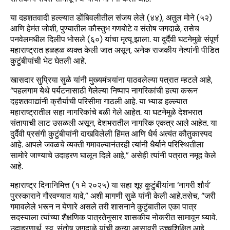
या दहशतवादी हल्ल्यात डोंबिवलीतील संजय लेले (४४), अतुल मोने (५२)
आणि हेमंत जोशी, पुण्यातील कौस्तुभ गणबोटे व संतोष जगदाळे, तसेच
पनवेलमधील दिलीप भोसले (६०) यांचा मृत्यू झाला. या दुर्दैवी घटनेमुळे संपूर्ण
महाराष्ट्रात हळहळ व्यक्त केली जात असून, अनेक राजकीय नेत्यांनी पीडित
कुटुंबीयांची भेट घेतली आहे.
खासदार सुप्रिया सुळे यांनी मुख्यमंत्र्यांना पाठवलेल्या पत्रात म्हटले आहे,
“पहलगाम येथे पर्यटनासाठी गेलेल्या निष्पाप नागरिकांची हत्या करून
दहशतवाद्यांनी क्रौर्याची परिसीमा गाठली आहे. या भ्याड हल्ल्यात
महाराष्ट्रातील सहा नागरिकांचे बळी गेले आहेत. या घटनेमुळे देशभरात
संतापाची लाट उसळली असून, देशभरातील नागरिक एकत्र आले आहेत. या
दुर्दैवी प्रसंगी कुटुंबीयांनी दाखविलेली हिंमत आणि धैर्य अत्यंत कौतुकास्पद
आहे. आपले जवळचे व्यक्ती गमावल्यानंतरही त्यांनी धैर्याने परिस्थितीला
सामोरे जाण्याचे उदाहरण घालून दिले आहे,” असेही त्यांनी पत्रात नमूद केले
आहे.
महाराष्ट्र दिनानिमित्त (१ मे २०२५) या सहा शूर कुटुंबीयांना ‘नागरी शौर्य’
पुरस्काराने गौरवण्यात यावे,” अशी मागणी सुळे यांनी केली आहे.तसेच, “जरी
गमावलेले भरून न येणारे असले तरी शासनाने कुटुंबातील एका पात्र
सदस्याला त्यांच्या शैक्षणिक पात्रतेनुसार शासकीय नोकरीत सामावून घ्यावे.
उदाहरणार्थ, स्व. संतोष जगदाळे यांची कन्या आसावरी उच्चशिक्षित आहे,