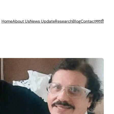
Home
About Us
News Update
Research
Blog
Contact
मराठी