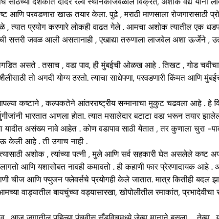
शोध साठच्या दशकात दादर रेल्वे स्थानकाजवळील विक्रेते, अशोक वैद्य यांनी लाव
 आणि परवडणारा खाऊ तयार केला. पुढे , मराठी माणसाला रोजगारासाठी प्रोत्सा
मुळे , त्यात प्रयोग करणारे लोकही वाढत गेले . आमचा अशोक त्यातील एक धडपड्
याची सत्तरी जवळ आली असतानाही , एखाद्या तरुणाला लाजवेल अशा ऊर्जेने , 
ी निगडित असते . तसाच , वडा पाव, ही मुंबईची ओळख आहे . तिखट , गोड चवीचा
ैलीसाठी तो अगदी योग्य ठरतो. त्याचा साधेपणा, परवडणारी किंमत आणि मुंबईच्
 आपल्या कष्टाने , कल्पकतेने आंतरराष्ट्रीय सन्मानाचा मुकुट चढवला आहे . हे वि
्तुगीजांनी भारतात आणला होता. त्यात मसालेदार बटाटा वडा भरून तयार झालेल
ांच्या यादीत असंख्य नावे आहेत . कोण वडापाव साठी येतात , तर कुणाला चुरा
 देऊ केली आहे . ती उगाच नाही .
त्यासाठी अशोक , त्यांच्या पत्नी , मुले आणि सर्व सहकारी घेत असलेले कष
तो आणि यशासोबत नावही कमावतो . ही कहाणी फार प्रेरणादायक आहे . आजही
ाणी चीज आणि फ्युजन फ्लेवर्सचे प्रयोगही केले जातात. मात्र कितीही बदल झ
मच्या वाड्यातील बायचुंच्या वड्यासारखा, खोपोलीतील रमाकांत, प्रभादेवीच
, आज जगातील पहिल्या पंचवीस सँडविचमध्ये जेव्हा मानाने बसला … तेव्हा , या