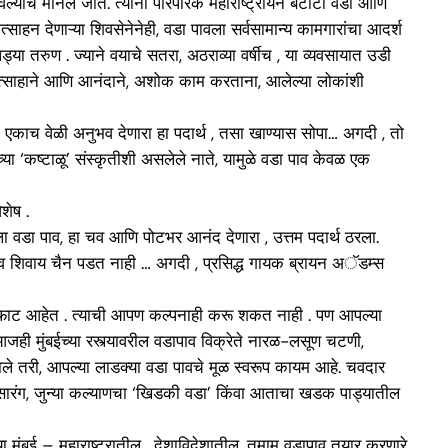
ल्याचे मानले जाते. त्यांनी पारंपरिक महाराष्ट्रीयन बटाटा वडा आणि
हन देणाऱ्या शिवसेनेनेही, वडा पावला सर्वसामान्य कामगारांचा आदर्श
या तरुण . ज्याने वयाचे सतरा, अठराव्या वर्षीच , या व्यवसायात उडी
उत्साहाने आणि आनंदाने, अशोक काम करताना, आलेल्या लोकांशी
 एकाच वेळी अनुभव देणारा हा पदार्थ , तसा खाण्यास सोपा… अगदी , तो
या ‘कष्टाळू’ संस्कृतीशी असलेले नाते, यामुळे वडा पाव केवळ एक
शेष .
ा वडा पाव, हा चव आणि पोटभर आनंद देणारा , उत्तम पदार्थ ठरला.
 -पाव शिवाय चैन पडत नाही … अगदी , प्रसिद्ध गायक ब्रायन अॅडम्स
्ट अफाट आहेत . त्याची आपण कल्पनाही करू शकत नाही . पण आपल्या
 मुंबईच्या रस्त्यावरील वडापाव विक्रेते नारळ-लसूण चटणी,
ाले तरी, आपल्या लाडक्या वडा पावचे मूळ स्वरूप कायम आहे. चवदार
ा सारंग, जुन्या कल्याणचा ‘खिडकी वडा’ किंवा आताचा खडक पाड्यातील
 मुंबई – महाराष्ट्रातील , देशाविदेशातील, तमाम वडापाव तयार करणारे