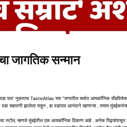
ंचा जागतिक सन्मान
वडा पाव’ नुकताच TasteAtlas च्या “जगातील सर्वात आयकॉनिक सँडविचेस” 
ाटे वडा सहभागी झालेला पाहून , हा वडापाव आनंदाने खाणाऱ्या , तमाम मुंबई
स्टॉल, म्हणजे मुंबईतील एक आयकॉनिक ठिकाण आहे . अनेक पिढ्यांपासून वडापाव