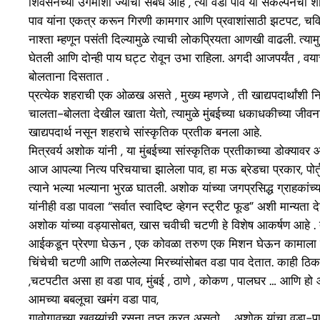
शिवसेनेच्या उगमाशी ज्याचा संबंध आहे , त्या वडा पाव या संकल्पनेचा 
पाव यांना एकत्र करून गिरणी कामगार आणि प्रवाशांसाठी झटपट, चविष्ट
नाश्ता म्हणून पसंती दिल्यामुळे त्याची लोकप्रियता आणखी वाढली. त्या
घेतली आणि दोन्ही पाय घट्ट रोवून उभा राहिला. अगदी आजपर्यंत , व
बोलताना दिसतात .
प्रत्येक शहराची एक ओळख असते , मुख्य म्हणजे , ती खाद्यपदार्थांश
चालता-बोलता देखील खाता येतो, त्यामुळे मुंबईच्या धकाधकीच्या जीवनश
खाद्यपदार्थ नसून शहराचे सांस्कृतिक प्रतीक बनला आहे.
मित्रवर्य अशोक यांनी , या मुंबईच्या सांस्कृतिक प्रतीकाच्या डोक्यावर
आज आपल्या नित्य परिचयाचा झालेला पाव, हा मऊ ब्रेडचा प्रकार, पोर
त्याने भल्या भल्याना भुरळ घातली. अशोक यांच्या जगप्रसिद्ध ग्राहक
यांनीही वडा पावला “सर्वात स्वादिष्ट व्हेगन स्ट्रीट फूड” अशी मान्यता
अशोक यांच्या वड्यासोबत, खास चवीची चटणी हे विशेष आकर्षण आहे . 
आईकडून प्रेरणा घेऊन , एक कोवळा तरुण एक मिशन घेऊन कामाला लाग
चिंचेची चटणी आणि तळलेल्या मिरच्यांसोबत वडा पाव देतात. काही ठिक
,चटपटीत असा हा वडा पाव, मुंबई , ठाणे , कोकण , पालघर … आणि हो आ
आमच्या बबलूचा खमंग वडा पाव,
गावोगावच्या खवय्यांची रसना तृप्त करत असतो … अशोक यांचा वडा-पाव 