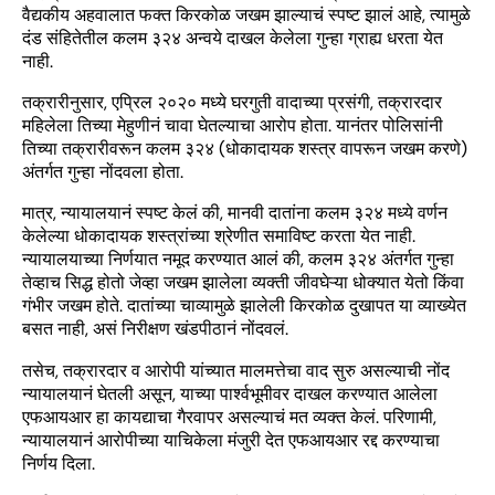
वैद्यकीय अहवालात फक्त किरकोळ जखम झाल्याचं स्पष्ट झालं आहे, त्यामुळे
दंड संहितेतील कलम ३२४ अन्वये दाखल केलेला गुन्हा ग्राह्य धरता येत
नाही.
तक्रारीनुसार, एप्रिल २०२० मध्ये घरगुती वादाच्या प्रसंगी, तक्रारदार
महिलेला तिच्या मेहुणीनं चावा घेतल्याचा आरोप होता. यानंतर पोलिसांनी
तिच्या तक्रारीवरून कलम ३२४ (धोकादायक शस्त्र वापरून जखम करणे)
अंतर्गत गुन्हा नोंदवला होता.
मात्र, न्यायालयानं स्पष्ट केलं की, मानवी दातांना कलम ३२४ मध्ये वर्णन
केलेल्या धोकादायक शस्त्रांच्या श्रेणीत समाविष्ट करता येत नाही.
न्यायालयाच्या निर्णयात नमूद करण्यात आलं की, कलम ३२४ अंतर्गत गुन्हा
तेव्हाच सिद्ध होतो जेव्हा जखम झालेला व्यक्ती जीवघेऱ्या धोक्यात येतो किंवा
गंभीर जखम होते. दातांच्या चाव्यामुळे झालेली किरकोळ दुखापत या व्याख्येत
बसत नाही, असं निरीक्षण खंडपीठानं नोंदवलं.
तसेच, तक्रारदार व आरोपी यांच्यात मालमत्तेचा वाद सुरु असल्याची नोंद
न्यायालयानं घेतली असून, याच्या पार्श्वभूमीवर दाखल करण्यात आलेला
एफआयआर हा कायद्याचा गैरवापर असल्याचं मत व्यक्त केलं. परिणामी,
न्यायालयानं आरोपीच्या याचिकेला मंजुरी देत एफआयआर रद्द करण्याचा
निर्णय दिला.