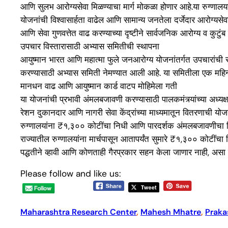
आणि सुलभ आरोग्यसेवा मिळण्याचा मार्ग मोकळा होणार आहे.या रुग्णालयांच
योजनांची विश्वासार्हता वाढेल आणि सामान्य जनतेला दर्जेदार आरोग्यस
आणि सेवा गुणवत्तेत वाढ करण्याच्या दृष्टीने सार्वजनिक आरोग्य व कुट
उपचार विस्तारासाठी अभ्यास समितीची स्थापना
आयुष्मान भारत आणि महात्मा फुले जनआरोग्य योजनांतर्गत उपचारांची सं
करण्यासाठी अभ्यास समिती नेमण्यात आली आहे. या समितीला एक महि
मानधन वाढ आणि आयुष्मान कार्ड वाटप मोहिमेला गती
या योजनांची प्रभावी अंमलबजावणी करण्यासाठी पालकमंत्र्यांच्या अध्यक
रेशन दुकानदार आणि नागरी सेवा केंद्रांच्या माध्यमातून वितरणाची 
रुग्णालयांना ₹१,३०० कोटींचा निधी आणि पारदर्शक अंमलबजावणीचा नि
राज्यातील रुग्णालयांना मार्चपासून आतापर्यंत सुमारे ₹१,३०० कोटीं
पद्धतीने व्हावी आणि कोणताही गैरप्रकार सहन केला जाणार नाही, असा
Please follow and like us:
Maharashtra Research Center
, 
Mahesh Mhatre
, 
Praka