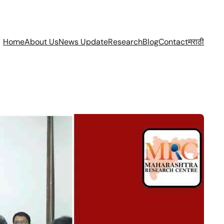
Home
About Us
News Update
Research
Blog
Contact
मराठी