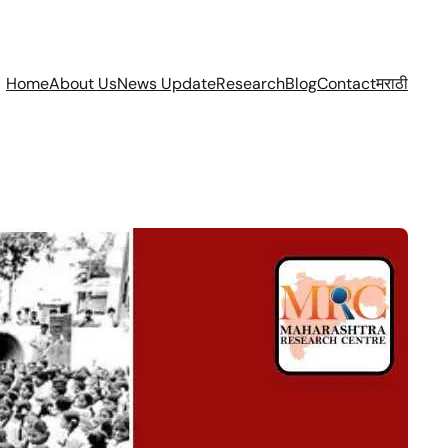
Home
About Us
News Update
Research
Blog
Contact
मराठी