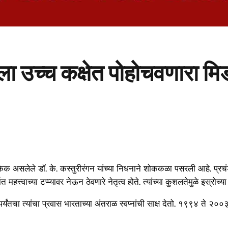
ाला उच्च कक्षेत पोहोचवणारा म
किक असलेले डॉ. के. कस्तुरीरंगन यांच्या निधनाने शोककळा पसरली आहे. प्रचंड बुद
ात महत्त्वाच्या टप्प्यावर नेऊन ठेवणारे नेतृत्व होते. त्यांच्या कुशलतेमुळे इस्
र्यंतचा त्यांचा प्रवास भारताच्या अंतराळ स्वप्नांची साक्ष देतो. १९९४ ते २०