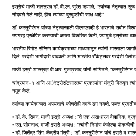
इस्रोचे माजी शास्त्रज्ञ डॉ. बी.एन. सुरेश म्हणाले, “त्यांच्या नेतृत्व
नोंदवले गेले नाही, हीच त्यांच्या दूरदृष्टीची साक्ष आहे.”
डॉ. कस्तुरीरंगन यांच्या नेतृत्वाखाली पीएसएलव्ही हे भारताचे सर्वात व
उपग्रह प्रक्षेपित करण्याची क्षमता विकसित केली, ज्यामुळे इस्रोच्या 
भारतीय रिमोट सेन्सिंग कार्यक्रमाच्या माध्यमातून त्यांनी भारताला जागति
दिले. परदेशी भागीदारी वाढवली आणि भारतीय रॉकेट्सवर परदेशी पेलोड प्र
माजी इस्रो शास्त्रज्ञ बी.आर. गुरुप्रसाद यांनी सांगितले, “कस्तुरीरं
चांद्रयान-१ आणि अॅस्ट्रोसॅटसारख्या प्रकल्पांना मंजुरी मिळवून त्यां
नमूद केले.
त्यांच्या कार्यकाळात अपयशाचे कोणतेही काळे ढग नव्हते, फक्त प्रगत
• डॉ. के. सिवन, माजी इस्रो अध्यक्ष : “ते एक असाधारण वैज्ञानिक, दूरदृष्
• एस. सोमनाथ, माजी इस्रो अध्यक्ष : “त्यांनी निर्माण केलेल्या पोकळ
• डॉ. जितेंद्र सिंग, केंद्रीय मंत्री : “डॉ. कस्तुरीरंगन यांचे इस्रो व