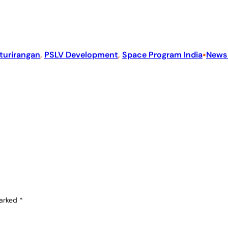
•
sturirangan
, 
PSLV Development
, 
Space Program India
News
marked
*