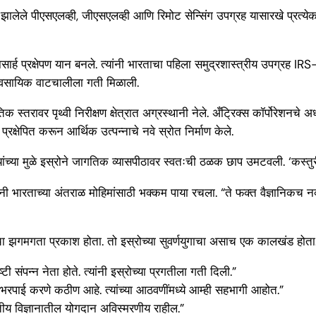
ात सुरू झालेले पीएसएलव्ही, जीएसएलव्ही आणि रिमोट सेन्सिंग उपग्रह यासारखे प्
िश्वासार्ह प्रक्षेपण यान बनले. त्यांनी भारताचा पहिला समुद्रशास्त्रीय उपग्र
व्यावसायिक वाटचालीला गती मिळाली.
क स्तरावर पृथ्वी निरीक्षण क्षेत्रात अग्रस्थानी नेले. अँट्रिक्स कॉर्पोरेशनचे अ
क्षेपित करून आर्थिक उत्पन्नाचे नवे स्रोत निर्माण केले.
गन यांच्या मुळे इस्रोने जागतिक व्यासपीठावर स्वतःची ठळक छाप उमटवली. ‘कस्तु
नी भारताच्या अंतराळ मोहिमांसाठी भक्कम पाया रचला. “ते फक्त वैज्ञानिकच नव्हत
ीचा झगमगता प्रकाश होता. तो इस्रोच्या सुवर्णयुगाचा असाच एक कालखंड होता
टी संपन्न नेता होते. त्यांनी इस्रोच्या प्रगतीला गती दिली.”
ीची भरपाई करणे कठीण आहे. त्यांच्या आठवणींमध्ये आम्ही सहभागी आहोत.”
 भारतीय विज्ञानातील योगदान अविस्मरणीय राहील.”