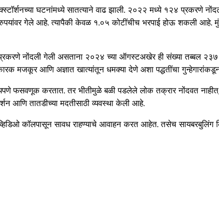
्टॉर्शनच्या घटनांमध्ये सातत्याने वाढ झाली. २०२२ मध्ये १२४ प्रकरणे नो
ंवर गेले आहे. त्यापैकी केवळ १.०५ कोटींचीच भरपाई होऊ शकली आहे. मुंबईतह
प्रकरणे नोंदली गेली असताना २०२४ च्या ऑगस्टअखेर ही संख्या तब्बल २३७ वर 
क मजकूर आणि अज्ञात खात्यांतून धमक्या देणे अशा पद्धतींचा गुन्हेगारांकडून
र निर्भयपणे फसवणूक करतात. तर भीतीमुळे बळी पडलेले लोक तक्रार नोंदवत नाहीत, 
र्शन आणि तातडीच्या मदतीसाठी व्यवस्था केली आहे.
हिडिओ कॉलपासून सावध राहण्याचे आवाहन करत आहेत. तसेच सायबरबुलिंग किं