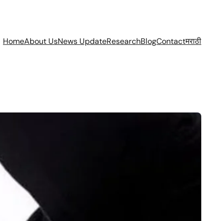
Home
About Us
News Update
Research
Blog
Contact
मराठी