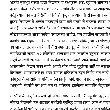
अत्यंत मूलभूत गरजा कशा मिळणार हा यक्षप्रश्न आहे. दुर्दैवाने आमच्या
प्रयत्न केले. विशेषत: १९७४ नंतर आणीबाणीत संजय गांधी या आक्रमक 
परंतु त्याच काळात विरोधी पक्षांनी ही कुटुंब कल्याणाची संकल्पनाच 
कुटूंब नियोजन हे अत्यंत महत्त्वपूर्ण काम मागे पडले, ते पडलेच. त्याचा
आजही आपल्याकडे सबंध देशाला भेडसावणाऱ्या या ज्वलंत प्रश्नावर ‘राष
सोडवण्याकरता आपण सारेच प्रयत्नरत आहोत; पण त्यातील महत्त्वाची स
काहीच बदल झालेला दिसत नाही. वाढत्या आरोग्यसुविधा, चांगले पोषणम
वर्षाखालील तरुण असले तरी वीस वर्षानंतर वृद्धांची संख्या लक्षणीयरीत
नागरिकांची संख्या १२ कोटींच्या आसपास आहे. त्यातील बहुतांश लोकांना
संपूर्ण काळजी सरकारी आरोग्यसेवेद्वारा घेतली जाते. आपल्याकडे तशी 
आरोग्यसेवा मिळणे शक्य नाही. अगदी तीच गोष्ट वृद्धांच्या आर्थिक स्वावलं
दिसतात. आमच्याकडे हा असा व्यापक दृष्टिकोन ठेवून निर्णय होत नाही
काँग्रेस नेत्या सोनिया गांधी, मल्लिकार्जुन खर्गे, शरद पवार, लालूप्
‘अनुभवी’ नेत्यांचे मत आहे. मग या ‘परिपक्व’ झालेल्या सर्वपक्षीय नेतृ
भारतीयांचे आयुर्मान वाढणे, ही चांगली गोष्ट असली तरी बहुतांश वृद्धांसाठ
संयुक्त विद्यमाने एक अहवाल मध्यंतरी प्रसिद्ध झाला होता. त्यामध्ये 
टाकलेला दिसतो. फार दूर कशाला जायचे, मुंबईतील वयोवृद्धांकडे पाहिल