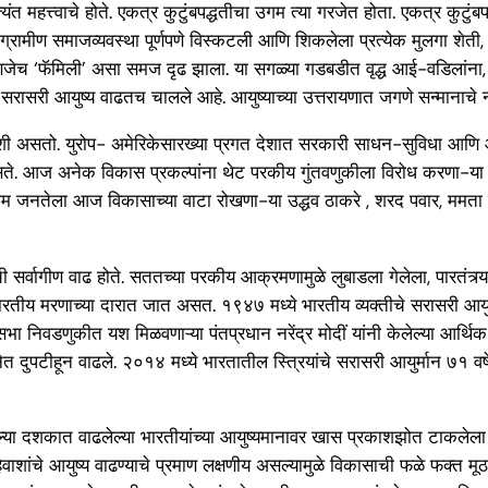
हत्त्वाचे होते. एकत्र कुटुंबपद्धतीचा उगम त्या गरजेत होता. एकत्र कुटुंबपद्ध
रित ग्रामीण समाजव्यवस्था पूर्णपणे विस्कटली आणि शिकलेला प्रत्येक मुलगा शेती,
्हणजेच ‘फॅमिली’ असा समज दृढ झाला. या सगळ्या गडबडीत वृद्ध आई-वडिलांना, आप
चे सरासरी आयुष्य वाढतच चालले आहे. आयुष्याच्या उत्तरायणात जगणे सन्मानाचे 
याशी असतो. युरोप- अमेरिकेसारख्या प्रगत देशात सरकारी साधन-सुविधा आणि आर्
सते. आज अनेक विकास प्रकल्पांना थेट परकीय गुंतवणुकीला विरोध करणा-या सर्व
या आम जनतेला आज विकासाच्या वाटा रोखणा-या उद्धव ठाकरे , शरद पवार, ममता बॅ
सर्वागीण वाढ होते. सततच्या परकीय आक्रमणामुळे लुबाडला गेलेला, पारतं
ावधी भारतीय मरणाच्या दारात जात असत. १९४७ मध्ये भारतीय व्यक्तीचे सरासरी आयुष्
कसभा निवडणुकीत यश मिळवणाऱ्या पंतप्रधान नरेंद्र मोदीं यांनी केलेल्या आर्थ
 दुपटीहून वाढले. २०१४ मध्ये भारतातील स्त्रियांचे सरासरी आयुर्मान ७१ वर्ष
त, गेल्या दशकात वाढलेल्या भारतीयांच्या आयुष्यमानावर खास प्रकाशझोत टाकल
हिवाशांचे आयुष्य वाढण्याचे प्रमाण लक्षणीय असल्यामुळे विकासाची फळे फक्त