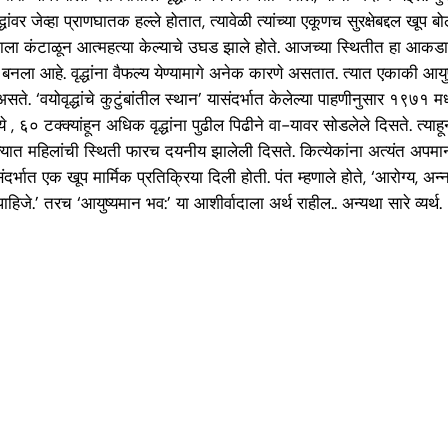
धांवर जेव्हा प्राणघातक हल्ले होतात, त्यावेळी त्यांच्या एकूणच सुरक्षेबद्दल खू
ी जीवनाला कंटाळून आत्महत्या केल्याचे उघड झाले होते. आजच्या स्थितीत हा आक
नला आहे. वृद्धांना वैफल्य येण्यामागे अनेक कारणे असतात. त्यात एकाकी आयुष
‘वयोवृद्धांचे कुटुंबांतील स्थान’ यासंदर्भात केलेल्या पाहणीनुसार १९७१ मध्य
क्क्यांहून अधिक वृद्धांना पुढील पिढीने वा-यावर सोडलेले दिसते. त्याहून ग
त्यात महिलांची स्थिती फारच दयनीय झालेली दिसते. कित्येकांना अत्यंत अपमान
 यासंदर्भात एक खूप मार्मिक प्रतिक्रिया दिली होती. पंत म्हणाले होते, ‘आरोग्य, 
जे.’ तरच ‘आयुष्यमान भव:’ या आशीर्वादाला अर्थ राहील.. अन्यथा सारे व्यर्थ.