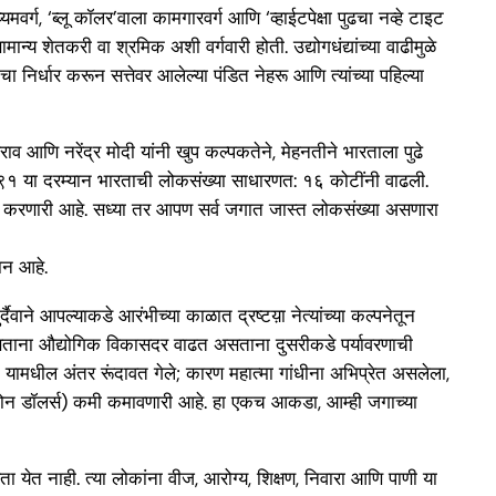
र्ग, ‘ब्लू कॉलर’वाला कामगारवर्ग आणि ‘व्हाईटपेक्षा पुढचा नव्हे टाइट
्य शेतकरी वा श्रमिक अशी वर्गवारी होती. उद्योगधंद्यांच्या वाढीमुळे
 निर्धार करून सत्तेवर आलेल्या पंडित नेहरू आणि त्यांच्या पहिल्या
हराव आणि नरेंद्र मोदी यांनी खुप कल्पकतेने, मेहनतीने भारताला पुढे
१९९१ या दरम्यान भारताची लोकसंख्या साधारणत: १६ कोटींनी वाढली.
वस्थ करणारी आहे. सध्या तर आपण सर्व जगात जास्त लोकसंख्या असणारा
ान आहे.
दैवाने आपल्याकडे आरंभीच्या काळात द्रष्टय़ा नेत्यांच्या कल्पनेतून
त असताना औद्योगिक विकासदर वाढत असताना दुसरीकडे पर्यावरणाची
 यामधील अंतर रूंदावत गेले; कारण महात्मा गांधीना अभिप्रेत असलेला,
(दोन डॉलर्स) कमी कमावणारी आहे. हा एकच आकडा, आम्ही जगाच्या
ा येत नाही. त्या लोकांना वीज, आरोग्य, शिक्षण, निवारा आणि पाणी या