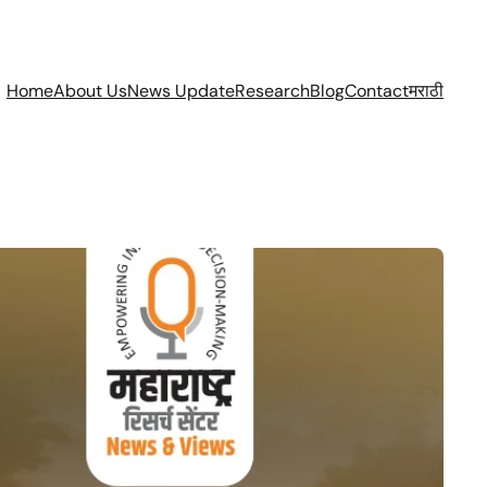
Home
About Us
News Update
Research
Blog
Contact
मराठी