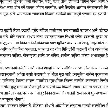
 पुरुषांच्या तुलनेत कमी असायचे. परंतु गेल्या तीन दशकात चांगले अन्न आणि आरोग्
पेक्षा सव्वा दोन वर्षे जास्त जीवन जगतील, असे केंद्रीय आरोग्य मंत्रालयाचे निष
सुरू होते. आपल्याला स्वातंत्र्य मिळाले त्यावेळी बालमृत्युचे प्रमाण दर हजार
्षित सुईणी किंवा एखादी प्रौढ महिला बाळंतपण करण्यासाठी उपलब्ध असे. डॉक्
ा गंडे-दोरे यांचाच आधार होता. स्वातंत्र्यानंतर स्थिती बरीच बदलली. मुख्य 
या एकूण मानव विकास निर्देशांकाच्या पार्श्वभूमीवर आपल्याला अजून खूप मोठा टप्
ळी आणि अविकसित असतात. भारतात दर दोन मिनिटांनी सरासरी तीन अर्भकांचा मृत्
च्छतेच्या सुविधा, पोषणमूल्य आणि प्राथमिक आरोग्य सुविधा यांच्या अभावामुळ
.
 बालपण कोमेजलेले असते. आज आम्ही भारत सर्वाधिक तरुण लोकसंख्या असलेला द
क्रमाची अपेक्षा कशी करायची, हा मोठा मुद्दा आहे. त्यामुळेच नोबेल पुरस्कारप्
प्रतिसाद देताना शासन पातळीवर प्राथमिक शिक्षण सक्तीचे करण्याचा निर्णय घे
ातील कुटुंबांना या योजनेमुळे जगण्याचे बळ मिळाले. त्याचा चांगला फायदा 
लाभ झालेला आहे. पण आता मात्र विकासाच्या विषयातही राजकारण घुसवण्याच्या काह
्य माणूसच भोगतो.
दलले. वाफेच्या इंजिनाने, वीजेच्या शोधाने औद्योगिक क्षेत्राला मानवी शक्तीप