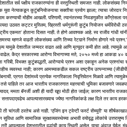
 देशातील सर्व पक्षीय राजकारण्यांना ही वस्तुस्थिती समजत नाही. लोकसंख्या नि
युवा नेत्याकडून कुटुंबनियोजनाचा सक्तीचा प्रयोग झाला; त्याचा जोरदार नि
बदनाम करण्याची मोहीम आखली. परिणामी, त्यानंतरच्या निवडणुकीत काँग्रेसला प
 फायदा उठवत कट्टर मुस्लिम, ख्रिस्ती धर्मगुरूंनी कुटुंब नियोजन धर्मविरोधी ठर
्ट्रीय एकमत’ होताना दिसत नाही. ते होणे आवश्यक आहे. स्व राजीव गांधी यांन
मस्या म्हणजे वाढती लोकसंख्या आणि तिच्या रेटय़ाने निर्माण होणारे नवे 
ूल्य यामुळे देशातील जन्मदर वाढत आहे आणि मृत्यूदर कमी होत आहे. त्यामु
्या वाढेल. केंद्र सरकारच्या आरोग्य विभागाच्या मते, २०५० मध्ये हा आकडा ४०
 गरिबी, विभक्त कुटुंबपद्धती, आरोग्याचे प्रश्न अशा एकाहून अनेक प्रश्नांचा
काहीच व्यवस्था नाही; कारण आमच्याकडील सकल राष्ट्रीय उत्पन्नाच्या (जीडीपी
बनाची. प्रगत देशांमध्ये प्रत्येक नागरिकाला निवृत्तिवेतन मिळावे आणि त्यामुळे
. तसे पाहिले तर आज भारतीय राजकारणात महत्त्वाची भूमिका बजावणारे जवळपास 
रसाद यादव, ममता बॅनर्जी अशी ही यादी खूप मोठी होत जाईल; कारण भारतीय राजका
त्वाने सत्तापदाएवढेच आपल्यासारख्याच ज्येष्ठ नागरिकांकडे लक्ष दिले तर काय ह
ी ती चांगली ठरतेच असे नाही. ‘एजिंग इन ट्वेन्टी फर्स्ट सेंच्युरी’ या शीर्षकाखा
पेन्शन सुविधा आणि सामाजिक सुरक्षाव्यवस्थेच्या अभावी वयोवृद्ध लोकांचे उत्त
े तरी आपल्याला देशभरातील वृद्धांची काय स्थिती असेल, याचा अंदाज येईल. मुं