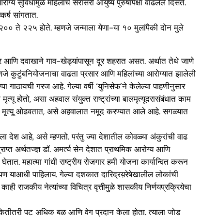
य सुविधांमुळे महिलांचे सरासरी आयुष्य पुरुषांपेक्षा वाढलेले दिसते.
्कर्ष सांगतात.
ी २०० ते २२५ होते. म्हणजे जन्माला येणा-या १० मुलांपैकी दोन मुले
टर आणि दवाखाने गाव-खेड्यांपासून दूर शहरात असत. अर्थात तेथे जाणे
म्हणजे कुटुंबनियोजनाचा वाढता प्रसार आणि महिलांच्या आरोग्यात झालेली
पा गाठायची गरज आहे. गेल्या वर्षी ‘युनिसेफ’ने केलेल्या पाहणीनुसार
यू होतो, असा अहवाल संयुक्त राष्ट्रांच्या बालमृत्यूदरासंबंधात काम
े हे मृ्त्यू ओढवतात, असे अहवालात नमूद करण्यात आले आहे. सगळ्यात
ेश आहे, असे म्हणतो. परंतु ज्या देशातील कोवळ्या अंकुरांची वाढ
राप्त अर्थतज्ज्ञ डॉ. अमर्त्य सेन देशात प्राथमिक आरोग्य आणि
तात. महात्मा गांधी राष्ट्रीय रोजगार हमी योजना कार्यान्वित करून
आपण याआधी पाहिलाय. गेल्या दशकात दारिद्रय़रेषेखालील लोकांची
ी राजकीय नेत्यांच्या विचित्र वृत्तीमुळे शासकीय निर्णयप्रक्रियेचा
ेक्षा कितीतरी पट अधिक बळ आणि वेग प्रदान केला होता. त्याला जोड