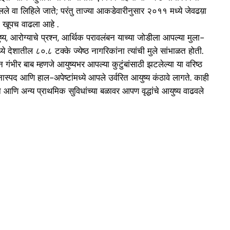
प बोलले वा लिहिले जाते; परंतु ताज्या आकडेवारीनुसार २०११ मध्ये जेवढय़ा
डा खूपच वाढला आहे .
्य, आरोग्याचे प्रश्न, आर्थिक परावलंबन याच्या जोडीला आपल्या मुला-
े देशातील ८०.८ टक्के ज्येष्ठ नागरिकांना त्यांची मुले सांभाळत होती.
ंभीर बाब म्हणजे आयुष्यभर आपल्या कुटुंबांसाठी झटलेल्या या वरिष्ठ
ास्पद आणि हाल-अपेष्टांमध्ये आपले उर्वरित आयुष्य कंठावे लागते. काही
अन्न आणि अन्य प्राथमिक सुविधांच्या बळावर आपण वृद्धांचे आयुष्य वाढवले