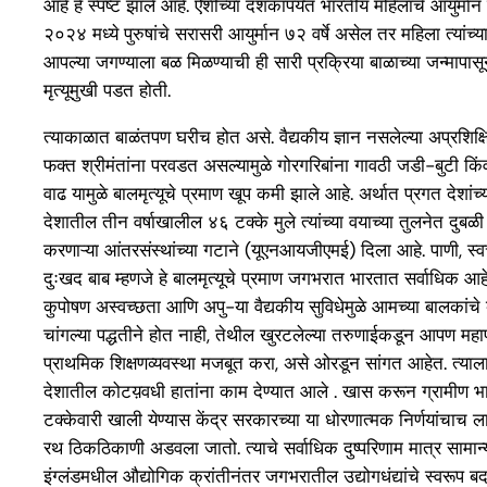
आहे हे स्पष्ट झाले आहे. ऐंशीच्या दशकापर्यंत भारतीय महिलांचे आयुर्मान
२०२४ मध्ये पुरुषांचे सरासरी आयुर्मान ७२ वर्षे असेल तर महिला त्यांच्या
आपल्या जगण्याला बळ मिळण्याची ही सारी प्रक्रिया बाळाच्या जन्मापासून 
मृत्यूमुखी पडत होती.
त्याकाळात बाळंतपण घरीच होत असे. वैद्यकीय ज्ञान नसलेल्या अप्रशिक
फक्त श्रीमंतांना परवडत असल्यामुळे गोरगरिबांना गावठी जडी-बुटी किंव
वाढ यामुळे बालमृत्यूचे प्रमाण खूप कमी झाले आहे. अर्थात प्रगत देशांच्
देशातील तीन वर्षाखालील ४६ टक्के मुले त्यांच्या वयाच्या तुलनेत दुब
करणाऱ्या आंतरसंस्थांच्या गटाने (यूएनआयजीएमई) दिला आहे. पाणी, स्व
दुःखद बाब म्हणजे हे बालमृत्यूचे प्रमाण जगभरात भारतात सर्वाधिक आहे
कुपोषण अस्वच्छता आणि अपु-या वैद्यकीय सुविधेमुळे आमच्या बालकांचे
चांगल्या पद्धतीने होत नाही, तेथील खुरटलेल्या तरुणाईकडून आपण महापरा
प्राथमिक शिक्षणव्यवस्था मजबूत करा, असे ओरडून सांगत आहेत. त्याला 
देशातील कोटय़वधी हातांना काम देण्यात आले . खास करून ग्रामीण भाग
टक्केवारी खाली येण्यास केंद्र सरकारच्या या धोरणात्मक निर्णयांचाच 
रथ ठिकठिकाणी अडवला जातो. त्याचे सर्वाधिक दुष्परिणाम मात्र सामान
इंग्लंडमधील औद्योगिक क्रांतीनंतर जगभरातील उद्योगधंद्यांचे स्वरूप ब