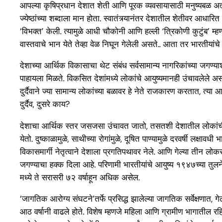
आपल्या कृषिप्रधान देशात शेती आणि पूरक व्यवसायासाठी मनुष्यबळ अत्यंत म
ज्येष्ठांच्या शब्दाला मान होता. स्वातंत्र्यानंतर देशातील शेतीवर आधा
‘विभक्त’ केली. त्यामुळे आधी चौकोनी आणि हल्ली ‘त्रिकोणी कुटुंब’ म
वास्तवाचे भान येते तेव्हा वेळ निघून गेलेली असते.. आता तर भारतीयां
देशाच्या आर्थिक विकासाचा थेट संबंध सर्वसामान्य नागरिकांच्या जगण्
पाहायला मिळते. विकसित देशांमध्ये लोकांचे आयुष्यमानही उंचावलेले अ
दुर्दैवाने ज्या सामान्य लोकांच्या बळावर हे नेते राजकारण करतात, त्
दुर्दैव, दुसरे काय?
देशाचा आर्थिक स्तर जसजसा उंचावत जातो, तसतशी देशातील लोकांची 
येतो. दुष्काळामुळे, साथीच्या रोगांमुळे, दूषित पाण्यामुळे दरवर्षी लक्ष
विकासमार्गी नेतृत्वाने देशाला प्रगतिपथावर नेले. आणि गेल्या तीन लो
जगण्याचा हक्क दिला आहे. परिणामी भारतीयांचे आयुष्य १९४७च्या तुलनेत
मध्ये ते सरासरी ७२ वर्षाहून अधिक असेल.
‘जागतिक आरोग्य संघटने’तर्फे प्रसिद्ध झालेल्या जागतिक सर्वेक्षणा
आठ वर्षानी वाढले होते. विशेष म्हणजे महिला आणि ग्रामीण भागातील र