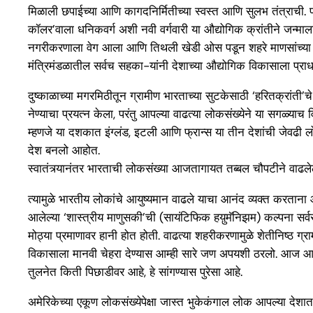
मिळाली छपाईच्या आणि कागदनिर्मितीच्या स्वस्त आणि सुलभ तंत्राची. परि
कॉलर’वाला धनिकवर्ग अशी नवी वर्गवारी या औद्योगिक क्रांतीने जन्माला 
नगरीकरणाला वेग आला आणि तिथली खेडी ओस पडून शहरे माणसांच्या गर्दीने 
मंत्रिमंडळातील सर्वच सहका-यांनी देशाच्या औद्योगिक विकासाला प्राधा
दुष्काळाच्या मगरमिठीतून ग्रामीण भारताच्या सुटकेसाठी ‘हरितक्रांती’चे
नेण्याचा प्रयत्न केला, परंतु आपल्या वाढत्या लोकसंख्येने या सगळ
म्हणजे या दशकात इंग्लंड, इटली आणि फ्रान्स या तीन देशांची जेवढी
देश बनलो आहोत.
स्वातंत्र्यानंतर भारताची लोकसंख्या आजतागायत तब्बल चौपटीने वाढलेल
त्यामुळे भारतीय लोकांचे आयुष्यमान वाढले याचा आनंद व्यक्त करताना आपल्
आलेल्या ‘शास्त्रीय माणुसकी’ची (सायंटिफिक हय़ुमॅनिझम) कल्पना सर्
मोठ्या प्रमाणावर हानी होत होती. वाढत्या शहरीकरणामुळे शेतीनिष्ठ 
विकासाला मानवी चेहरा देण्यास आम्ही सारे जण अपयशी ठरलो. आज आप
तुलनेत किती पिछाडीवर आहे, हे सांगण्यास पुरेसा आहे.
अमेरिकेच्या एकूण लोकसंख्येपेक्षा जास्त भुकेकंगाल लोक आपल्या देशात