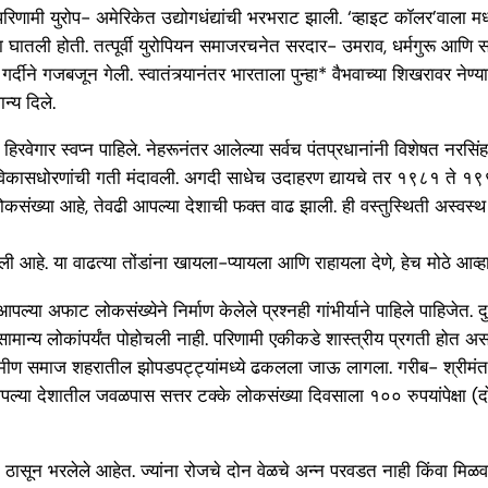
णामी युरोप- अमेरिकेत उद्योगधंद्यांची भरभराट झाली. ‘व्हाइट कॉलर’वाला मध्यमव
घातली होती. तत्पूर्वी युरोपियन समाजरचनेत सरदार- उमराव, धर्मगुरू आणि सामान
गजबजून गेली. स्वातंत्र्यानंतर भारताला पुन्हा* वैभवाच्या शिखरावर नेण्याचा
न्य दिले.
 हिरवेगार स्वप्न पाहिले. नेहरूनंतर आलेल्या सर्वच पंतप्रधानांनी विशेषत नरसिं
्याच विकासधोरणांची गती मंदावली. अगदी साधेच उदाहरण द्यायचे तर १९८१ ते 
 लोकसंख्या आहे, तेवढी आपल्या देशाची फक्त वाढ झाली. ही वस्तुस्थिती अस्
ी आहे. या वाढत्या तोंडांना खायला-प्यायला आणि राहायला देणे, हेच मोठे आव्ह
या अफाट लोकसंख्येने निर्माण केलेले प्रश्नही गांभीर्याने पाहिले पाहिजेत. दुर्
वसामान्य लोकांपर्यंत पोहोचली नाही. परिणामी एकीकडे शास्त्रीय प्रगती हो
ग्रामीण समाज शहरातील झोपडपट्ट्यांमध्ये ढकलला जाऊ लागला. गरीब- श्रीमंत
ल्या देशातील जवळपास सत्तर टक्के लोकसंख्या दिवसाला १०० रुपयांपेक्षा 
 ठासून भरलेले आहेत. ज्यांना रोजचे दोन वेळचे अन्न परवडत नाही किंवा मिळवत