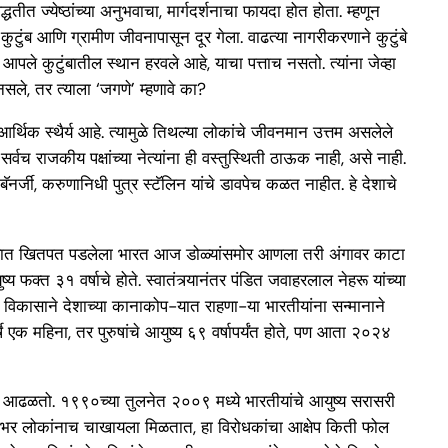
तीत ज्येष्ठांच्या अनुभवाचा, मार्गदर्शनाचा फायदा होत होता. म्हणून
 कुटुंब आणि ग्रामीण जीवनापासून दूर गेला. वाढत्या नागरीकरणाने कुटुंबे
ले कुटुंबातील स्थान हरवले आहे, याचा पत्ताच नसतो. त्यांना जेव्हा
नसले, तर त्याला ‘जगणे’ म्हणावे का?
थिक स्थैर्य आहे. त्यामुळे तिथल्या लोकांचे जीवनमान उत्तम असलेले
च राजकीय पक्षांच्या नेत्यांना ही वस्तुस्थिती ठाऊक नाही, असे नाही.
नर्जी, करुणानिधी पुत्र स्टॅलिन यांचे डावपेच कळत नाहीत. हे देशाचे
त्र्यात खितपत पडलेला भारत आज डोळ्यांसमोर आणला तरी अंगावर काटा
य फक्त ३१ वर्षाचे होते. स्वातंत्र्यानंतर पंडित जवाहरलाल नेहरू यांच्या
िक विकासाने देशाच्या कानाकोप-यात राहणा-या भारतीयांना सन्मानाने
े एक महिना, तर पुरुषांचे आयुष्य ६९ वर्षापर्यंत होते, पण आता २०२४
ेला आढळतो. १९९०च्या तुलनेत २००९ मध्ये भारतीयांचे आयुष्य सरासरी
 मूठभर लोकांनाच चाखायला मिळतात, हा विरोधकांचा आक्षेप किती फोल