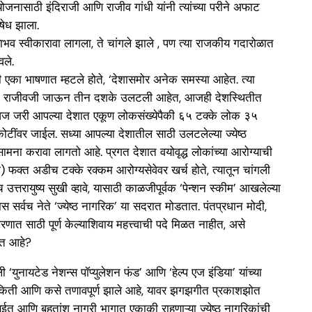
योजनासाठी इंदिराजी आणि राजीव गांधी यांनी त्यांच्या परीने अफाट
षेध झाला.
राभव स्वीकारावा लागला, ते चांगले झाले , पण त्या राजकीय गदारोळात
वले.
ी एका भाषणात म्हटले होते, ‘देशासमोर अनेक समस्या आहेत. त्या
प्रश्न.’ राजीवजी जाऊन तीन दशके उलटली आहेत, आजही देशस्थितीत
ळे आज जरी आपल्या देशात एकूण लोकसंख्येपैकी ६५ टक्के लोक ३५
 कोटींवर जाईल. सध्या आपल्या देशातील साठी उलटलेल्या ज्येष्ठ
 सामना करावा लागतो आहे. प्रगत देशात वयोवृद्ध लोकांच्या आरोग्याची
) फक्त अडीच टक्के रक्कम आरोग्यसेवेवर खर्च होते, त्यातून चांगली
च उत्तरायुष्य सुखी व्हावे, यासाठी काळजीपूर्वक ‘पेन्शन स्कीम’ आखलेल्या
सर्वच नेते ‘ज्येष्ठ नागरिक’ या सदरात मोडतात. पंतप्रधान मोदी,
रणात साठी पूर्ण केल्याशिवाय महत्त्वाची पदे मिळत नाहीत, असे
रकत आहे?
ली ‘युनायटेड नेशन्स पॉप्युलेशन फंड’ आणि ‘हेल्प एज इंडिया’ यांच्या
रायुष्य किती आणि कसे तणावपूर्ण झाले आहे, यावर झगझगीत प्रकाशझोत
बईत आणि बहुतांश नागरी भागात एकाकी राहणाऱ्या ज्येष्ठ नागरिकांची