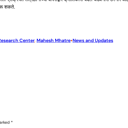
ठरू शकते.
•
Research Center
, 
Mahesh Mhatre
News and Updates
marked
*