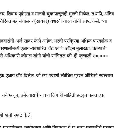
 शिवाय पूर्वग्रह व मानवी चुकांपासूनही मुक्ती मिळेल. तथापि, अंतिम
िरिक्त महासंचालक (सायबर) यशस्वी यादव यांनी स्पष्ट केले. “या
ेदवारांनी अर्ज सादर केले आहेत. भरती प्रक्रिया अधिक पारदर्शक व
या प्रणालीमध्ये एआय-आधारित चॅट आणि व्हॉइस मुलाखत, चेहऱ्याची
री अधिकारी कोमल डांगी यांनी सांगितले की, ही प्रणाली ७०,०००
एक एआय बॉट दिसेल, जो त्या पदाशी संबंधित प्रश्न ऑडिओ स्वरूपात
नये म्हणून, उमेदवाराचे नाव व लिंग ही माहिती हटवून फक्त एक
ांनी स्पष्ट केले.
ारदर्शकता, कार्यक्षमता आणि निष्पक्षता हे या नव्या प्रणालीचे प्रमुख