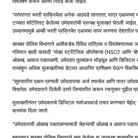
विश्लेषण करून अंतिम निवड केली जाईल.
“परंपरागत भरती प्रक्रियेला अनेक आठवडे लागतात, मात्र एआयच्या मदती
टप्प्यात शॉर्टलिस्ट केलेल्या उमेदवारांची प्रत्यक्ष मुलाखत घेतली
उपक्रमामुळे आम्ही भरती प्रक्रियेत एआयचा वापर करणारा देशातील प
सायबर पोलिस विभागाने अलीकडेच विविध तांत्रिक व विश्लेषणात्मक पदा
गतिमान व्हावी यासाठी ‘नोव्हा स्ट्रॅटेजिक ऑपरेशन्स (NSO)’ आणि ‘व्
ओळख, आवाज पडताळणी, उमेदवार मूल्यांकन मॉड्यूल आणि डिजिटल स्कोअ
तासांहून अधिक मुलाखतींच्या डेटावर आधारित प्रशिक्षण घेऊन विकस
“सुरुवातीस एआय प्रणाली उमेदवाराचा अर्ज तपासेल आणि पात्र उमेदव
विचारेल. उमेदवाराने दिलेली उत्तरे लिप्यंतरित करून त्यानुसार पुढील प
मुलाखतीनंतर उमेदवाराचे डिजिटल स्कोअरकार्ड तयार करण्यात येईल, जे
क्रमांक दिला जातो.
“उमेदवाराची ओळख पडताळण्यासाठी चेहऱ्याची ओळख व आवाज पडताळणी केल
महाराष्ट्र सायबर पोलिस विभागाने सुरू केलेला हा उपक्रम शासकीय भरती प