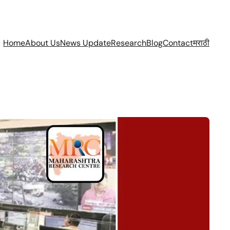
Home
About Us
News Update
Research
Blog
Contact
मराठी