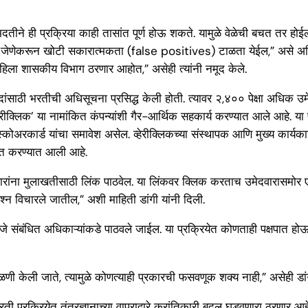
ने ही प्रक्रिया काही तासांत पूर्ण होऊ शकते. यामुळे वेळेची बचत तर होईलच,
 जाईल, जेणेकरून खोटी सकारात्मकता (false positives) टाळता येईल,” असे अत
हिला शासकीय विभाग ठरणार आहोत,” असेही त्यांनी नमूद केले.
ंसाठी भरतीची अधिसूचना प्रसिद्ध केली होती. त्यावर २,४०० पेक्षा अधिक उम
हेरीक्लिक’ या नामांकित कंपन्यांशी गैर-आर्थिक सहकार्य करण्यात आले आहे. 
रकार्ड यांचा समावेश असेल. व्हेरीक्लिकच्या संस्थापक आणि मुख्य कार्यका
ित करण्यात आली आहे.
ारांना मुलाखतीसाठी लिंक पाठवेल. या लिंकवर क्लिक करताच उमेदवारासमोर 
्रश्न विचारले जातील,” अशी माहिती डांगी यांनी दिली.
 संबंधित अधिकाऱ्यांकडे पाठवले जाईल. या प्रक्रियेत कोणताही पक्षपात होऊ 
ी जाते, त्यामुळे कोणत्याही प्रकारची फसवणूक शक्य नाही,” असेही डांगी य
्रक्रियेत तंत्रज्ञानाच्या वापराद्वारे क्रांतिकारी बदल घडवणारा ठरणार आहे. प