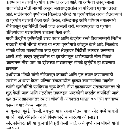
करण्याचा यशस्वी प्रयोग करण्यात आला आहे. या अभिनव उपक्रमाला
बाजारपेठेत मोठी मागणी असून, महाराष्ट्रातील हा पहिलाच प्रयोग ठरला
आहे. माळीनगरचे पृथ्वीराज निळकंठ भोंगळे या प्रयोगशील तरुण शेतकऱ्याने
हा प्रयोग यशस्वी केला आहे. केरळ, तमिळनाडू आणि पश्चिम बंगालमध्ये
नीरेपासून गूळनिर्मिती केली जात असली तरी, महाराष्ट्रात हा प्रयोग
पहिल्यांदाच यशस्वीपणे राबवला गेला आहे.
माजी केंद्रीय कृषिमंत्री शरद पवार आणि केंद्रीय रस्ते विकासमंत्री नितीन
गडकरी यांनी भोंगळे यांच्या या नव्या प्रयोगाचे कौतुक केले आहे. निळकंठ
भोंगळे यांच्या मालकीच्या सहा एकर क्षेत्रावर शिंदीची लागवड करण्यात
आली आहे. खजूर कुटुंबातील या झाडांपासून आरोग्यदायी नीरा मिळते.
‘कल्पतरू नीरा पाम’ या ब्रँडच्या माध्यमातून भोंगळे कुटुंबीय हा व्यवसाय
करतात.
पृथ्वीराज भोंगळे यांनी नीरेपासून काकवी आणि गूळ तयार करण्यासाठी
सखोल अभ्यास केला. पश्चिम बंगालमधील कुशल कामगारांच्या मदतीने
त्यांनी गूळनिर्मिती प्रक्रिया सुरू केली. नीरा झाडावरून उतरवल्यानंतर ती
शुद्ध केली जाते आणि भट्टीवर उकळवून अष्टकोनी कढईत तापविली जाते.
गूळ तयार झाल्यानंतर त्याला चौकोनी आकारात घालून ५० ग्रॅम वजनाच्या
वड्या तयार केल्या जातात.
या गुळाला मुंबई, दिल्ली, बंगळुरू यांसारख्या मोठ्या बाजारपेठांमध्ये चांगली
मागणी आहे. ॲमेझॉन आणि फ्लिपकार्ट यांसारख्या ऑनलाइन
प्लॅटफॉर्मवरूनही या गुळाची विक्री केली जाते, असे पृथ्वीराज भोंगळे यांनी