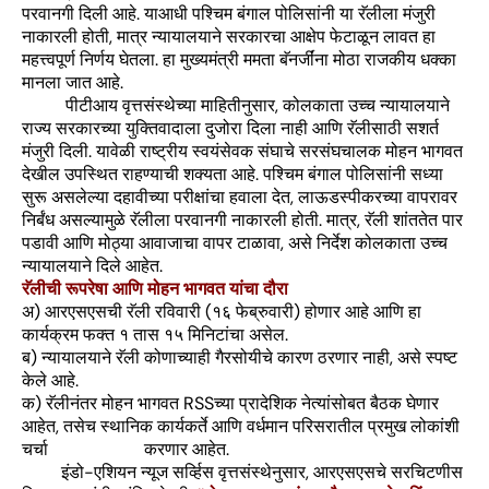
परवानगी दिली आहे. याआधी पश्चिम बंगाल पोलिसांनी या रॅलीला मंजुरी
नाकारली होती, मात्र न्यायालयाने सरकारचा आक्षेप फेटाळून लावत हा
महत्त्वपूर्ण निर्णय घेतला. हा मुख्यमंत्री ममता बॅनर्जींना मोठा राजकीय धक्का
मानला जात आहे.
पीटीआय वृत्तसंस्थेच्या माहितीनुसार, कोलकाता उच्च न्यायालयाने
राज्य सरकारच्या युक्तिवादाला दुजोरा दिला नाही आणि रॅलीसाठी सशर्त
मंजुरी दिली. यावेळी राष्ट्रीय स्वयंसेवक संघाचे सरसंघचालक मोहन भागवत
देखील उपस्थित राहण्याची शक्यता आहे. पश्चिम बंगाल पोलिसांनी सध्या
सुरू असलेल्या दहावीच्या परीक्षांचा हवाला देत, लाऊडस्पीकरच्या वापरावर
निर्बंध असल्यामुळे रॅलीला परवानगी नाकारली होती. मात्र, रॅली शांततेत पार
पडावी आणि मोठ्या आवाजाचा वापर टाळावा, असे निर्देश कोलकाता उच्च
न्यायालयाने दिले आहेत.
रॅलीची रूपरेषा आणि मोहन भागवत यांचा दौरा
अ) आरएसएसची रॅली रविवारी (१६ फेब्रुवारी) होणार आहे आणि हा
कार्यक्रम फक्त १ तास १५ मिनिटांचा असेल.
ब) न्यायालयाने रॅली कोणाच्याही गैरसोयीचे कारण ठरणार नाही, असे स्पष्ट
केले आहे.
क) रॅलीनंतर मोहन भागवत RSSच्या प्रादेशिक नेत्यांसोबत बैठक घेणार
आहेत, तसेच स्थानिक कार्यकर्ते आणि वर्धमान परिसरातील प्रमुख लोकांशी
चर्चा करणार आहेत.
इंडो-एशियन न्यूज सर्व्हिस वृत्तसंस्थेनुसार, आरएसएसचे सरचिटणीस