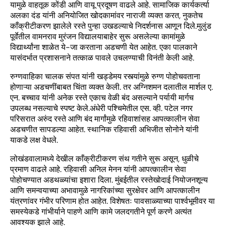
यामुळे वाहतूक कोंडी आणि वायू प्रदूषण वाढले आहे. सामाजिक कार्यकर्त्या
अलका दंड यांनी अनियोजित खोदकामांवर नाराजी व्यक्त करत, नुकतेच
काँक्रीटीकरण झालेले रस्ते पुन्हा उखडल्याचे निदर्शनास आणून दिले.मुलुंड
पूर्वेतील वामनराव मुरंजन विद्यालयाबाहेर सुरू असलेल्या कामांमुळे
विद्यार्थ्यांना शाळेत ये-जा करताना अडचणी येत आहेत. एका पालकाने
यासंदर्भात प्रशासनाने तत्काळ पावले उचलण्याची विनंती केली आहे.
रुग्णवाहिका चालक संपत यांनी खड्डेमय रस्त्यांमुळे रुग्ण पोहोचवताना
होणाऱ्या अडचणींबाबत चिंता व्यक्त केली. तर अग्निशमन दलातील मार्शल ए.
एन. बच्चाव यांनी अनेक रस्ते एकाच वेळी बंद असल्याने पर्यायी मार्गच
उपलब्ध नसल्याचे स्पष्ट केले.अंधेरी पश्चिमेतील एस. व्ही. पटेल नगर
परिसरात अरुंद रस्ते आणि बंद मार्गांमुळे रहिवाशांसह आपत्कालीन सेवा
अडचणीत सापडल्या आहेत. स्थानिक रहिवासी अभिजीत सोनोने यांनी
याकडे लक्ष वेधले.
लोखंडवालामध्ये देखील काँक्रीटीकरण संथ गतीने सुरू असून, धुळीचे
प्रमाण वाढले आहे. रहिवासी अनिल मेनन यांनी आपत्कालीन सेवा
पोहोचण्यात अडथळ्यांचा इशारा दिला. मुंबईतील रस्तेखोदाई नियोजनशून्य
आणि समन्वयाच्या अभावामुळे नागरिकांच्या सुरक्षेवर आणि आपत्कालीन
यंत्रणांवर गंभीर परिणाम होत आहेत. विशेषतः पावसाळ्याच्या पार्श्वभूमीवर या
समस्येकडे गांभीर्याने पाहणे आणि कामे जलदगतीने पूर्ण करणे अत्यंत
आवश्यक झाले आहे.