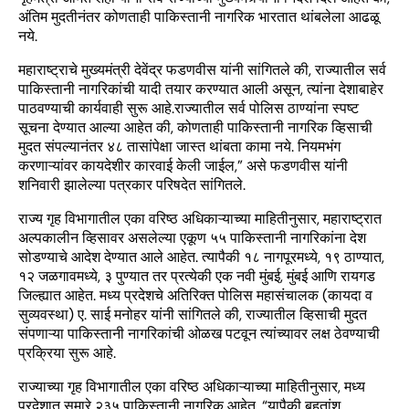
अंतिम मुदतीनंतर कोणताही पाकिस्तानी नागरिक भारतात थांबलेला आढळू
नये.
महाराष्ट्राचे मुख्यमंत्री देवेंद्र फडणवीस यांनी सांगितले की, राज्यातील सर्व
पाकिस्तानी नागरिकांची यादी तयार करण्यात आली असून, त्यांना देशाबाहेर
पाठवण्याची कार्यवाही सुरू आहे.राज्यातील सर्व पोलिस ठाण्यांना स्पष्ट
सूचना देण्यात आल्या आहेत की, कोणताही पाकिस्तानी नागरिक व्हिसाची
मुदत संपल्यानंतर ४८ तासांपेक्षा जास्त थांबता कामा नये. नियमभंग
करणाऱ्यांवर कायदेशीर कारवाई केली जाईल,” असे फडणवीस यांनी
शनिवारी झालेल्या पत्रकार परिषदेत सांगितले.
राज्य गृह विभागातील एका वरिष्ठ अधिकाऱ्याच्या माहितीनुसार, महाराष्ट्रात
अल्पकालीन व्हिसावर असलेल्या एकूण ५५ पाकिस्तानी नागरिकांना देश
सोडण्याचे आदेश देण्यात आले आहेत. त्यापैकी १८ नागपूरमध्ये, १९ ठाण्यात,
१२ जळगावमध्ये, ३ पुण्यात तर प्रत्येकी एक नवी मुंबई, मुंबई आणि रायगड
जिल्ह्यात आहेत. मध्य प्रदेशचे अतिरिक्त पोलिस महासंचालक (कायदा व
सुव्यवस्था) ए. साई मनोहर यांनी सांगितले की, राज्यातील व्हिसाची मुदत
संपणाऱ्या पाकिस्तानी नागरिकांची ओळख पटवून त्यांच्यावर लक्ष ठेवण्याची
प्रक्रिया सुरू आहे.
राज्याच्या गृह विभागातील एका वरिष्ठ अधिकाऱ्याच्या माहितीनुसार, मध्य
प्रदेशात सुमारे २३५ पाकिस्तानी नागरिक आहेत. “यापैकी बहुतांश