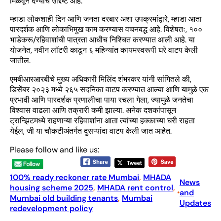
मिळवून देण्याचे उद्दिष्ट आहे.
म्हाडा लोकशाही दिन आणि जनता दरबार अशा उपक्रमांद्वारे, म्हाडा आता
पारदर्शक आणि लोकाभिमुख काम करण्यास वचनबद्ध आहे. विशेषतः, १००
भाडेकरू/रहिवाशांची पात्रता आधीच निश्चित करण्यात आली आहे. या
योजनेत, नवीन लॉटरी काढून ६ महिन्यांत कायमस्वरूपी घरे वाटप केली
जातील.
एमबीआरआरबीचे मुख्य अधिकारी मिलिंद शंभरकर यांनी सांगितले की,
डिसेंबर २०२३ मध्ये २६५ सदनिका वाटप करण्यात आल्या आणि यामुळे एक
प्रभावी आणि पारदर्शक प्रणालीचा पाया रचला गेला, ज्यामुळे जनतेचा
विश्वास वाढला आणि तक्रारी कमी झाल्या. अनेक दशकांपासून
ट्रान्झिटमध्ये राहणाऱ्या रहिवाशांना आता त्यांच्या हक्काच्या घरी राहता
येईल, जी या चौकटीअंतर्गत दुसऱ्यांदा वाटप केली जात आहेत.
Please follow and like us:
100% ready reckoner rate Mumbai
, 
MHADA
News
housing scheme 2025
, 
MHADA rent control
, 
and
•
Mumbai old building tenants
, 
Mumbai
Updates
redevelopment policy