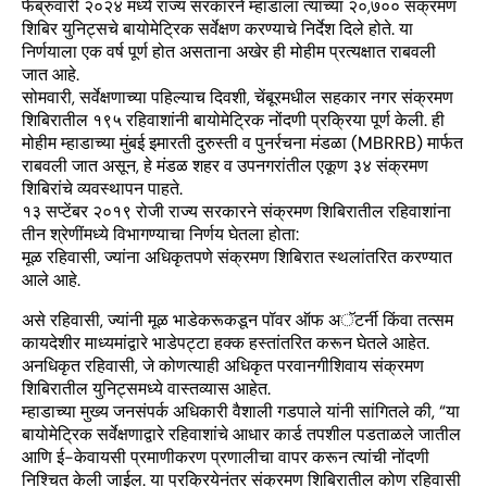
फेब्रुवारी २०२४ मध्ये राज्य सरकारने म्हाडाला त्यांच्या २०,७०० संक्रमण
शिबिर युनिट्सचे बायोमेट्रिक सर्वेक्षण करण्याचे निर्देश दिले होते. या
निर्णयाला एक वर्ष पूर्ण होत असताना अखेर ही मोहीम प्रत्यक्षात राबवली
जात आहे.
सोमवारी, सर्वेक्षणाच्या पहिल्याच दिवशी, चेंबूरमधील सहकार नगर संक्रमण
शिबिरातील १९५ रहिवाशांनी बायोमेट्रिक नोंदणी प्रक्रिया पूर्ण केली. ही
मोहीम म्हाडाच्या मुंबई इमारती दुरुस्ती व पुनर्रचना मंडळा (MBRRB) मार्फत
राबवली जात असून, हे मंडळ शहर व उपनगरांतील एकूण ३४ संक्रमण
शिबिरांचे व्यवस्थापन पाहते.
१३ सप्टेंबर २०१९ रोजी राज्य सरकारने संक्रमण शिबिरातील रहिवाशांना
तीन श्रेणींमध्ये विभागण्याचा निर्णय घेतला होता:
मूळ रहिवासी, ज्यांना अधिकृतपणे संक्रमण शिबिरात स्थलांतरित करण्यात
आले आहे.
असे रहिवासी, ज्यांनी मूळ भाडेकरूकडून पॉवर ऑफ अॅटर्नी किंवा तत्सम
कायदेशीर माध्यमांद्वारे भाडेपट्टा हक्क हस्तांतरित करून घेतले आहेत.
अनधिकृत रहिवासी, जे कोणत्याही अधिकृत परवानगीशिवाय संक्रमण
शिबिरातील युनिट्समध्ये वास्तव्यास आहेत.
म्हाडाच्या मुख्य जनसंपर्क अधिकारी वैशाली गडपाले यांनी सांगितले की, “या
बायोमेट्रिक सर्वेक्षणाद्वारे रहिवाशांचे आधार कार्ड तपशील पडताळले जातील
आणि ई-केवायसी प्रमाणीकरण प्रणालीचा वापर करून त्यांची नोंदणी
निश्चित केली जाईल. या प्रक्रियेनंतर संक्रमण शिबिरातील कोण रहिवासी