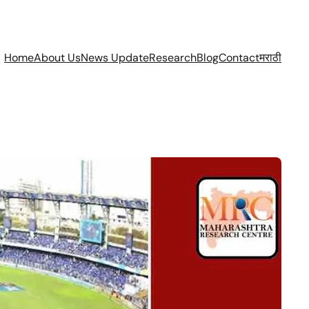
Home
About Us
News Update
Research
Blog
Contact
मराठी