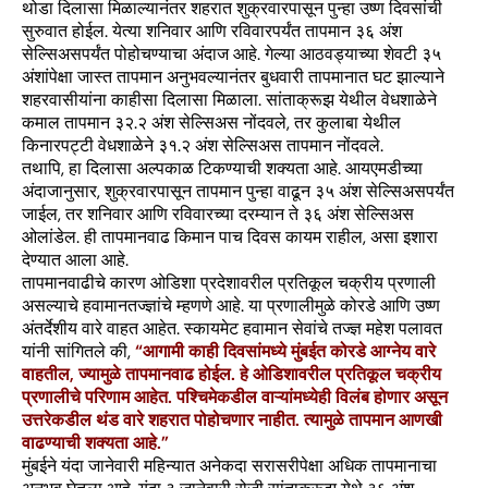
थोडा दिलासा मिळाल्यानंतर शहरात शुक्रवारपासून पुन्हा उष्ण दिवसांची
सुरुवात होईल. येत्या शनिवार आणि रविवारपर्यंत तापमान ३६ अंश
सेल्सिअसपर्यंत पोहोचण्याचा अंदाज आहे. गेल्या आठवड्याच्या शेवटी ३५
अंशांपेक्षा जास्त तापमान अनुभवल्यानंतर बुधवारी तापमानात घट झाल्याने
शहरवासीयांना काहीसा दिलासा मिळाला. सांताक्रूझ येथील वेधशाळेने
कमाल तापमान ३२.२ अंश सेल्सिअस नोंदवले, तर कुलाबा येथील
किनारपट्टी वेधशाळेने ३१.२ अंश सेल्सिअस तापमान नोंदवले.
तथापि, हा दिलासा अल्पकाळ टिकण्याची शक्यता आहे. आयएमडीच्या
अंदाजानुसार, शुक्रवारपासून तापमान पुन्हा वाढून ३५ अंश सेल्सिअसपर्यंत
जाईल, तर शनिवार आणि रविवारच्या दरम्यान ते ३६ अंश सेल्सिअस
ओलांडेल. ही तापमानवाढ किमान पाच दिवस कायम राहील, असा इशारा
देण्यात आला आहे.
तापमानवाढीचे कारण ओडिशा प्रदेशावरील प्रतिकूल चक्रीय प्रणाली
असल्याचे हवामानतज्ज्ञांचे म्हणणे आहे. या प्रणालीमुळे कोरडे आणि उष्ण
अंतर्देशीय वारे वाहत आहेत. स्कायमेट हवामान सेवांचे तज्ज्ञ महेश पलावत
यांनी सांगितले की,
“आगामी काही दिवसांमध्ये मुंबईत कोरडे आग्नेय वारे
वाहतील, ज्यामुळे तापमानवाढ होईल. हे ओडिशावरील प्रतिकूल चक्रीय
प्रणालीचे परिणाम आहेत. पश्चिमेकडील वाऱ्यांमध्येही विलंब होणार असून
उत्तरेकडील थंड वारे शहरात पोहोचणार नाहीत. त्यामुळे तापमान आणखी
वाढण्याची शक्यता आहे.”
मुंबईने यंदा जानेवारी महिन्यात अनेकदा सरासरीपेक्षा अधिक तापमानाचा