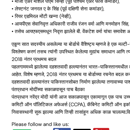
• माजी एअर मार्शल पीएम सिन्हा (पूर्व पश्चिम एअर फोर्स कमांडर),
• लेफ्टनंट जनरल ए के सिंह (पूर्व दक्षिणी सेना कमांडर),
• रियर एडमिरल मोंटी खन्ना (नेव्ही),
• आयपीएस सेवानिवृत्त अधिकारी राजीव रंजन वर्मा आणि मनमोहन सिंह,
• तसेच आयएफएसमधून निवृत्त झालेले बी. वेंकटेश वर्मा यांचा समावेश आ
एकूण सात सदस्यीय असलेल्या या बोर्डाचे वैशिष्ट्य म्हणजे हे एक मल्टी-
विश्लेषण करणं तसच त्यांनी उपस्थित केलेल्या मुद्यांच समाधान आणि त
2018 नंतर प्रथमच बदल
पहलगाममध्ये झालेल्या दहशतवादी हल्ल्यानंतर भारत-पाकिस्तानमधील तणा
आहेत. विशेष म्हणजे, 2018 नंतर प्रथमच या बोर्डाच्या रचनेत बदल क
दहशतवादी हल्ल्यानंतर पाकिस्तानसोबत निर्माण झालेल्या तणावाच्या पार्श्व
पंतप्रधान मोदींच्या सकाळपासून पाच बैठका
पंतप्रधान नरेंद्र मोदी यांनी आज सकाळपासून एकामागून एक पाच उच्च
कमिटी ऑन पॉलिटिकल अफेअर्स (CCPA), कॅबिनेट कमिटी ऑन इकॉनॉम
निवासस्थानी सुरू झाल्या आणि तिन्ही तासांहून अधिक काळ चालल्या.व
Please follow and like us: