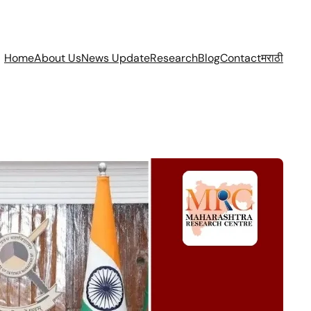
Home
About Us
News Update
Research
Blog
Contact
मराठी