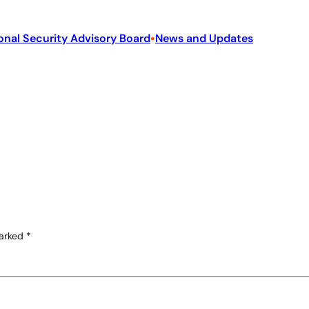
•
onal Security Advisory Board
News and Updates
marked
*